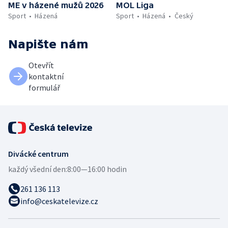
ME v házené mužů 2026
MOL Liga
Sport
Házená
Sport
Házená
Český
Napište nám
Otevřít
kontaktní
formulář
Divácké centrum
každý všední den:
8:00—16:00 hodin
261 136 113
info@ceskatelevize.cz