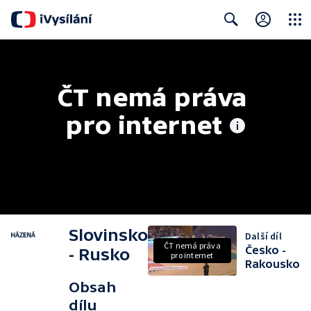
Close
Search
ČT nemá práva 
pro internet
Slovinsko
Další díl
ČT nemá práva
Česko -
- Rusko
pro internet
Rakousko
Obsah
dílu