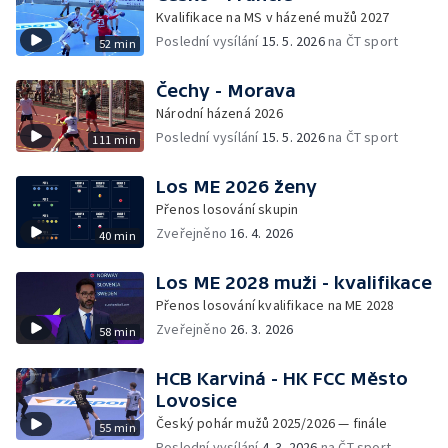
Kvalifikace na MS v házené mužů 2027
Poslední vysílání
15. 5. 2026
na ČT sport
52 min
Čechy - Morava
Národní házená 2026
Poslední vysílání
15. 5. 2026
na ČT sport
111 min
Los ME 2026 ženy
Přenos losování skupin
Zveřejněno
16. 4. 2026
40 min
Los ME 2028 muži - kvalifikace
Přenos losování kvalifikace na ME 2028
Zveřejněno
26. 3. 2026
58 min
HCB Karviná - HK FCC Město
Lovosice
Český pohár mužů 2025/2026 — finále
55 min
Poslední vysílání
4. 3. 2026
na ČT sport