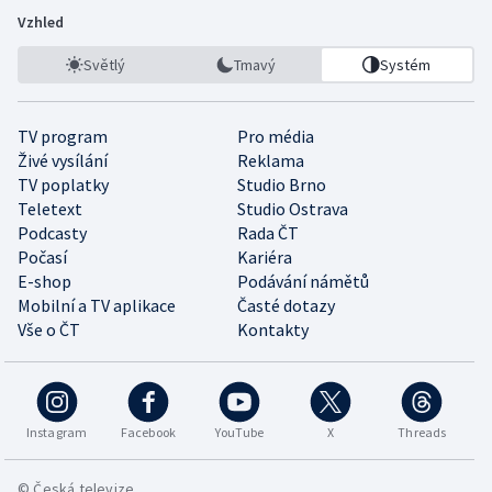
Vzhled
Světlý
Tmavý
Systém
TV program
Pro média
Živé vysílání
Reklama
TV poplatky
Studio Brno
Teletext
Studio Ostrava
Podcasty
Rada ČT
Počasí
Kariéra
E-shop
Podávání námětů
Mobilní a TV aplikace
Časté dotazy
Vše o ČT
Kontakty
Instagram
Facebook
YouTube
X
Threads
© Česká televize