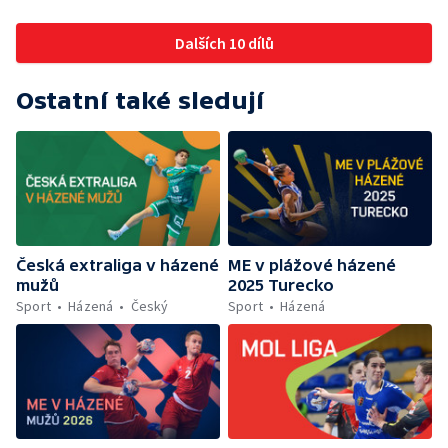
Dalších 10 dílů
Ostatní také sledují
Česká extraliga v házené
ME v plážové házené
mužů
2025 Turecko
Sport
Házená
Český
Sport
Házená