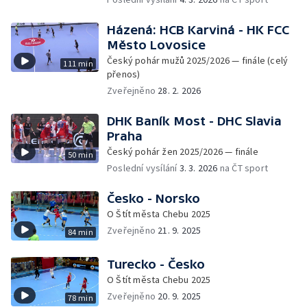
Házená: HCB Karviná - HK FCC
Město Lovosice
Český pohár mužů 2025/2026 — finále (celý
111 min
přenos)
Zveřejněno
28. 2. 2026
DHK Baník Most - DHC Slavia
Praha
Český pohár žen 2025/2026 — finále
50 min
Poslední vysílání
3. 3. 2026
na ČT sport
Česko - Norsko
O Štít města Chebu 2025
Zveřejněno
21. 9. 2025
84 min
Turecko - Česko
O Štít města Chebu 2025
Zveřejněno
20. 9. 2025
78 min