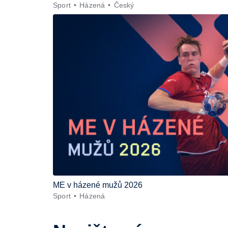
Sport
Házená
Český
ME v házené mužů 2026
Sport
Házená