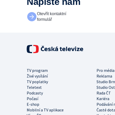
Napište nám
Otevřít kontaktní
formulář
TV program
Pro média
Živé vysílání
Reklama
TV poplatky
Studio Br
Teletext
Studio Os
Podcasty
Rada ČT
Počasí
Kariéra
E-shop
Podávání 
Mobilní a TV aplikace
Časté dot