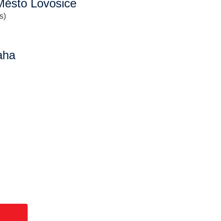
ěsto Lovosice
s)
aha