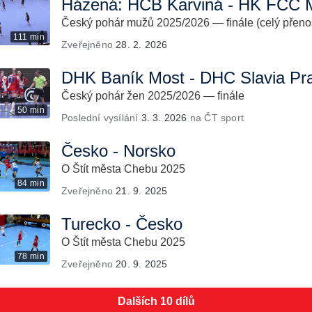
Házená: HCB Karviná - HK FCC M
Český pohár mužů 2025/2026 — finále (celý přeno
111 min
Zveřejněno
28. 2. 2026
DHK Baník Most - DHC Slavia Pr
Český pohár žen 2025/2026 — finále
50 min
Poslední vysílání
3. 3. 2026
na ČT sport
Česko - Norsko
O Štít města Chebu 2025
84 min
Zveřejněno
21. 9. 2025
Turecko - Česko
O Štít města Chebu 2025
78 min
Zveřejněno
20. 9. 2025
Dalších 10 dílů