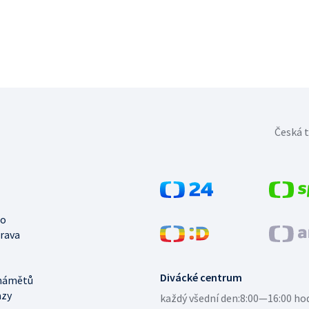
Česká t
no
trava
Divácké centrum
námětů
azy
každý všední den:
8:00—16:00 ho