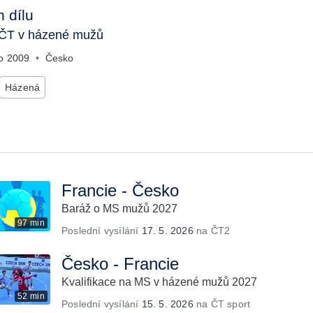
 dílu
ČT v házené mužů
no
2009
•
Česko
Házená
Francie - Česko
Baráž o MS mužů 2027
97 min
Poslední vysílání
17. 5. 2026
na ČT2
Česko - Francie
Kvalifikace na MS v házené mužů 2027
52 min
Poslední vysílání
15. 5. 2026
na ČT sport