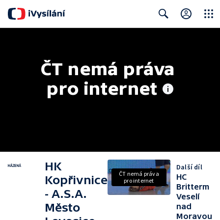
Close
Search
ČT nemá práva 
pro internet
HK
Další díl
ČT nemá práva
HC
Kopřivnice
pro internet
Britterm
- A.S.A.
Veselí
Město
nad
Moravou