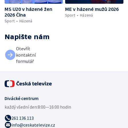
MS U20 v házené žen
ME v házené mužů 2026
2026 Čína
Sport
Házená
Sport
Házená
Napište nám
Otevřít
kontaktní
formulář
Divácké centrum
každý všední den:
8:00—16:00 hodin
261 136 113
info@ceskatelevize.cz