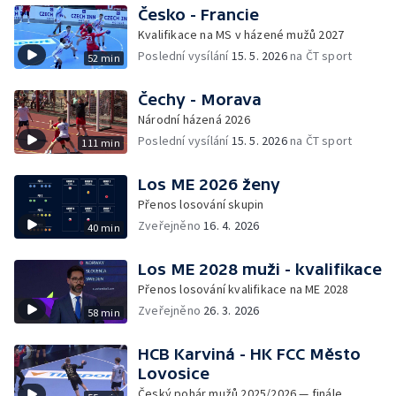
Česko - Francie
Kvalifikace na MS v házené mužů 2027
Poslední vysílání
15. 5. 2026
na ČT sport
52 min
Čechy - Morava
Národní házená 2026
Poslední vysílání
15. 5. 2026
na ČT sport
111 min
Los ME 2026 ženy
Přenos losování skupin
Zveřejněno
16. 4. 2026
40 min
Los ME 2028 muži - kvalifikace
Přenos losování kvalifikace na ME 2028
Zveřejněno
26. 3. 2026
58 min
HCB Karviná - HK FCC Město
Lovosice
Český pohár mužů 2025/2026 — finále