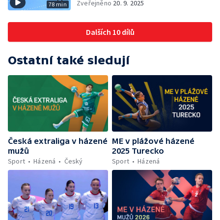
Zveřejněno
20. 9. 2025
78 min
Dalších 10 dílů
Ostatní také sledují
Česká extraliga v házené
ME v plážové házené
mužů
2025 Turecko
Sport
Házená
Český
Sport
Házená