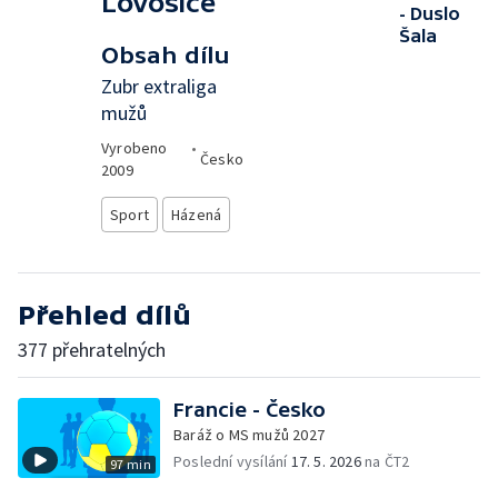
Lovosice
- Duslo
Šala
Obsah dílu
Zubr extraliga
mužů
Vyrobeno
•
Česko
2009
Sport
Házená
Přehled dílů
377 přehratelných
Francie - Česko
Baráž o MS mužů 2027
Poslední vysílání
17. 5. 2026
na ČT2
97 min