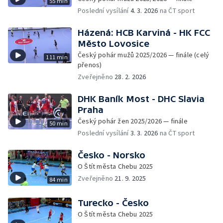
55 min
Poslední vysílání
4. 3. 2026
na ČT sport
Házená: HCB Karviná - HK FCC
Město Lovosice
Český pohár mužů 2025/2026 — finále (celý
111 min
přenos)
Zveřejněno
28. 2. 2026
DHK Baník Most - DHC Slavia
Praha
Český pohár žen 2025/2026 — finále
50 min
Poslední vysílání
3. 3. 2026
na ČT sport
Česko - Norsko
O Štít města Chebu 2025
Zveřejněno
21. 9. 2025
84 min
Turecko - Česko
O Štít města Chebu 2025