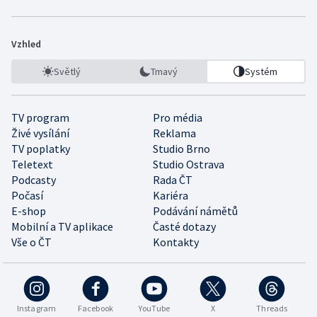
Vzhled
Světlý
Tmavý
Systém
TV program
Pro média
Živé vysílání
Reklama
TV poplatky
Studio Brno
Teletext
Studio Ostrava
Podcasty
Rada ČT
Počasí
Kariéra
E-shop
Podávání námětů
Mobilní a TV aplikace
Časté dotazy
Vše o ČT
Kontakty
Instagram
Facebook
YouTube
X
Threads