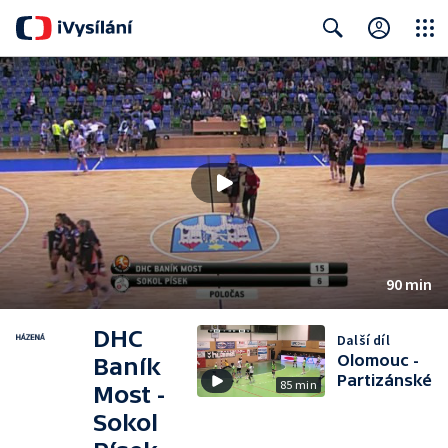
Close
Search
90 min
DHC
Další díl
Olomouc -
Baník
Partizánské
85 min
Most -
Sokol