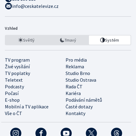
info@ceskatelevize.cz
Vzhled
Světlý
Tmavý
Systém
TV program
Pro média
Živé vysílání
Reklama
TV poplatky
Studio Brno
Teletext
Studio Ostrava
Podcasty
Rada ČT
Počasí
Kariéra
E-shop
Podávání námětů
Mobilní a TV aplikace
Časté dotazy
Vše o ČT
Kontakty