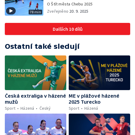
O Štít města Chebu 2025
Zveřejněno
20. 9. 2025
78 min
Dalších 10 dílů
Ostatní také sledují
Česká extraliga v házené
ME v plážové házené
mužů
2025 Turecko
Sport
Házená
Český
Sport
Házená