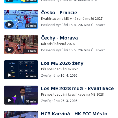
97 min
Česko - Francie
Kvalifikace na MS v házené mužů 2027
Poslední vysílání
15. 5. 2026
na ČT sport
52 min
Čechy - Morava
Národní házená 2026
Poslední vysílání
15. 5. 2026
na ČT sport
111 min
Los ME 2026 ženy
Přenos losování skupin
Zveřejněno
16. 4. 2026
40 min
Los ME 2028 muži - kvalifikace
Přenos losování kvalifikace na ME 2028
Zveřejněno
26. 3. 2026
58 min
HCB Karviná - HK FCC Město