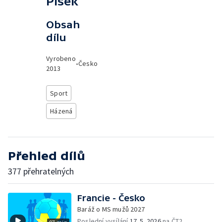
Písek
Obsah
dílu
Vyrobeno
•
Česko
2013
Sport
Házená
Přehled dílů
377 přehratelných
Francie - Česko
Baráž o MS mužů 2027
Poslední vysílání
17. 5. 2026
na ČT2