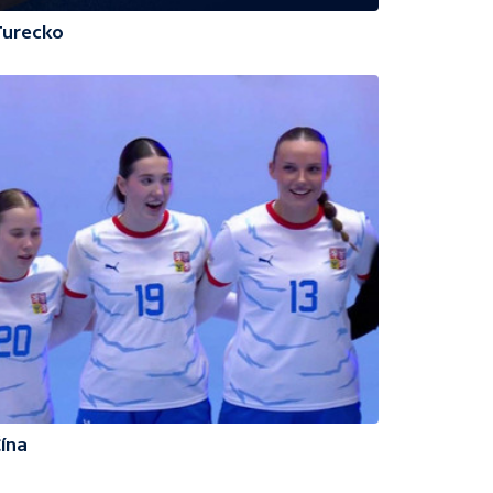
Turecko
ína