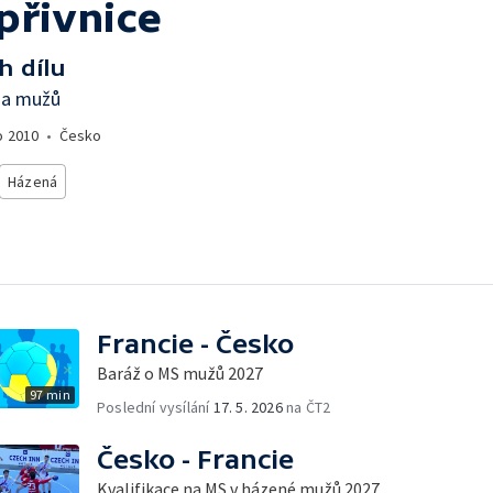
přivnice
h dílu
ga mužů
o
2010
•
Česko
Házená
Francie - Česko
Baráž o MS mužů 2027
97 min
Poslední vysílání
17. 5. 2026
na ČT2
Česko - Francie
Kvalifikace na MS v házené mužů 2027