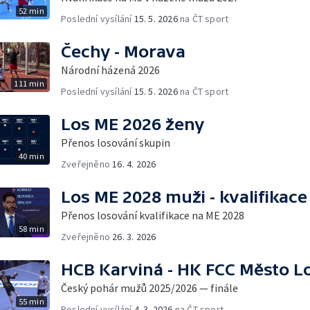
52 min
Poslední vysílání
15. 5. 2026
na ČT sport
Čechy - Morava
Národní házená 2026
111 min
Poslední vysílání
15. 5. 2026
na ČT sport
Los ME 2026 ženy
Přenos losování skupin
40 min
Zveřejněno
16. 4. 2026
Los ME 2028 muži - kvalifikace
Přenos losování kvalifikace na ME 2028
58 min
Zveřejněno
26. 3. 2026
HCB Karviná - HK FCC Město L
Český pohár mužů 2025/2026 — finále
55 min
Poslední vysílání
4. 3. 2026
na ČT sport