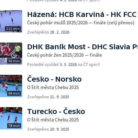
Házená: HCB Karviná - HK FCC
Český pohár mužů 2025/2026 — finále (celý přenos)
111 min
Zveřejněno
28. 2. 2026
DHK Baník Most - DHC Slavia 
Český pohár žen 2025/2026 — finále
50 min
Poslední vysílání
3. 3. 2026
na ČT sport
Česko - Norsko
O Štít města Chebu 2025
84 min
Zveřejněno
21. 9. 2025
Turecko - Česko
O Štít města Chebu 2025
78 min
Zveřejněno
20. 9. 2025