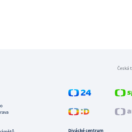
Česká t
no
trava
Divácké centrum
námětů