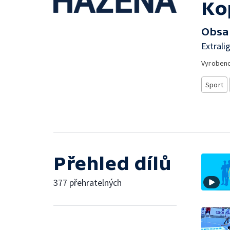
Ko
Obsa
Extrali
Vyroben
Sport
Přehled dílů
377 přehratelných