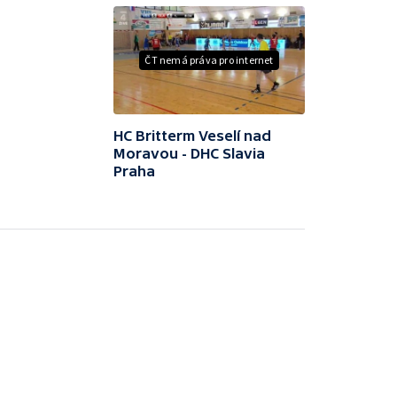
ČT nemá práva pro internet
HC Britterm Veselí nad
Moravou - DHC Slavia
Praha