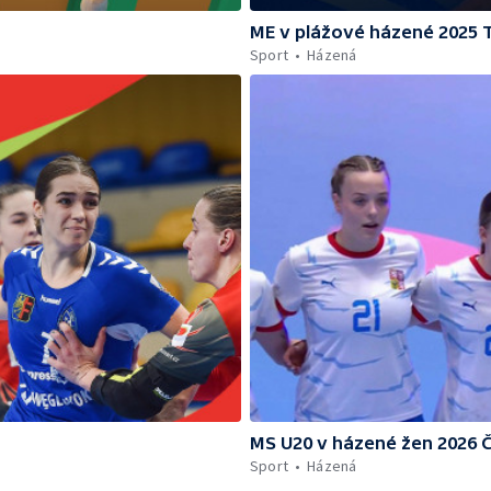
ME v plážové házené 2025 
Sport
Házená
MS U20 v házené žen 2026 Č
Sport
Házená