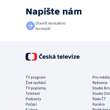
Napište nám
Otevřít kontaktní
formulář
TV program
Pro média
Živé vysílání
Reklama
TV poplatky
Studio Br
Teletext
Studio Os
Podcasty
Rada ČT
Počasí
Kariéra
E-shop
Podávání 