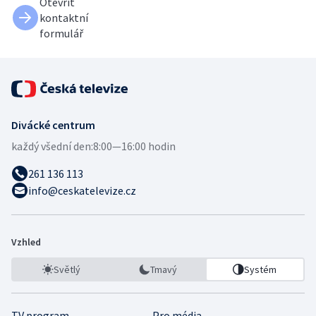
Otevřít
kontaktní
formulář
Divácké centrum
každý všední den:
8:00—16:00 hodin
261 136 113
info@ceskatelevize.cz
Vzhled
Světlý
Tmavý
Systém
TV program
Pro média