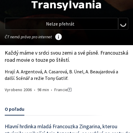
Transylvania
Nelze přehrát
ČT nemá práva pro internet
Každý máme v srdci svou zemi a své písně. Francouzská
road movie o touze po štěstí.
Hrají: A. Argentová, A. Casarová, B. Ünel, A. Beaujardová a
další. Scénář a režie Tony Gatlif.
Vyrobeno
2006
•
98 min
•
Francie
O pořadu
Hlavní hrdinka mladá Francouzka Zingarina, kterou