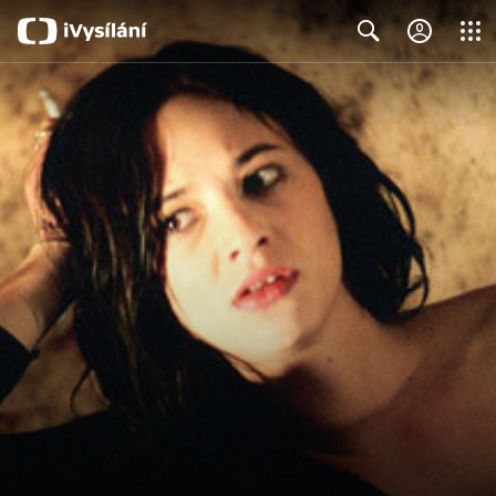
Close
Search