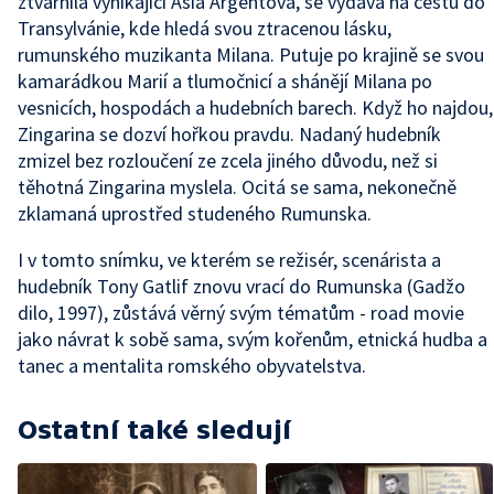
ztvárnila vynikající Asia Argentová, se vydává na cestu do
Transylvánie, kde hledá svou ztracenou lásku,
rumunského muzikanta Milana. Putuje po krajině se svou
kamarádkou Marií a tlumočnicí a shánějí Milana po
vesnicích, hospodách a hudebních barech. Když ho najdou,
Zingarina se dozví hořkou pravdu. Nadaný hudebník
zmizel bez rozloučení ze zcela jiného důvodu, než si
těhotná Zingarina myslela. Ocitá se sama, nekonečně
zklamaná uprostřed studeného Rumunska.
I v tomto snímku, ve kterém se režisér, scenárista a
hudebník Tony Gatlif znovu vrací do Rumunska (Gadžo
dilo, 1997), zůstává věrný svým tématům - road movie
jako návrat k sobě sama, svým kořenům, etnická hudba a
tanec a mentalita romského obyvatelstva.
Ostatní také sledují