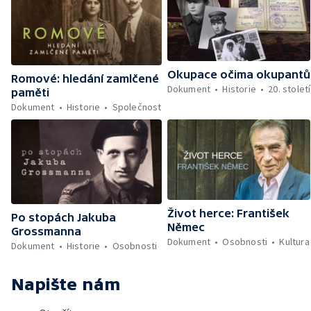
Okupace očima okupantů
Romové: hledání zamlčené
Dokument
Historie
20. století
paměti
Dokument
Historie
Společnost
Život herce: František
Po stopách Jakuba
Němec
Grossmanna
Dokument
Osobnosti
Kultura
Dokument
Historie
Osobnosti
Napište nám