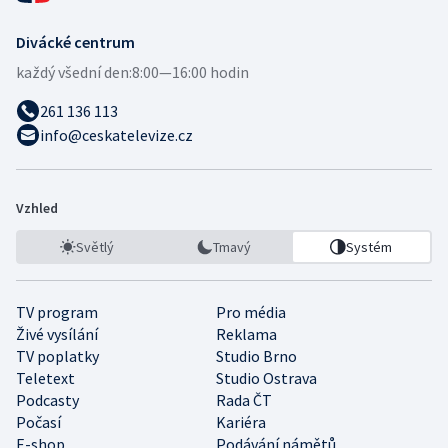
Divácké centrum
každý všední den:
8:00—16:00 hodin
261 136 113
info@ceskatelevize.cz
Vzhled
Světlý
Tmavý
Systém
TV program
Pro média
Živé vysílání
Reklama
TV poplatky
Studio Brno
Teletext
Studio Ostrava
Podcasty
Rada ČT
Počasí
Kariéra
E-shop
Podávání námětů