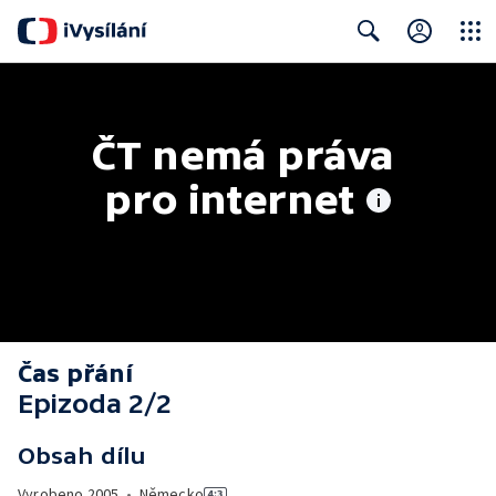
Close
Search
ČT nemá práva 
pro internet
Čas přání
Epizoda 2/2
Obsah dílu
Vyrobeno
2005
•
Německo