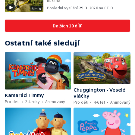
III. řada
Poslední vysílání
29. 3. 2026
na ČT :D
8 min
Dalších 10 dílů
Ostatní také sledují
Chuggington - Veselé
Kamarád Timmy
vláčky
Pro děti
2-4 roky
Animovaný
Pro děti
4-6 let
Animovaný