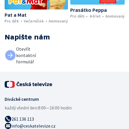
Prasátko Peppa
Pat a Mat
Pro děti
4-6 let
Animovaný
Pro děti
Večerníček
Animovaný
Napište nám
Otevřít
kontaktní
formulář
Divácké centrum
každý všední den:
8:00—16:00 hodin
261 136 113
info@ceskatelevize.cz