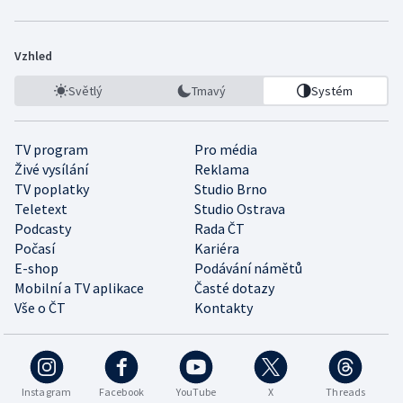
Vzhled
Světlý
Tmavý
Systém
TV program
Pro média
Živé vysílání
Reklama
TV poplatky
Studio Brno
Teletext
Studio Ostrava
Podcasty
Rada ČT
Počasí
Kariéra
E-shop
Podávání námětů
Mobilní a TV aplikace
Časté dotazy
Vše o ČT
Kontakty
Instagram
Facebook
YouTube
X
Threads