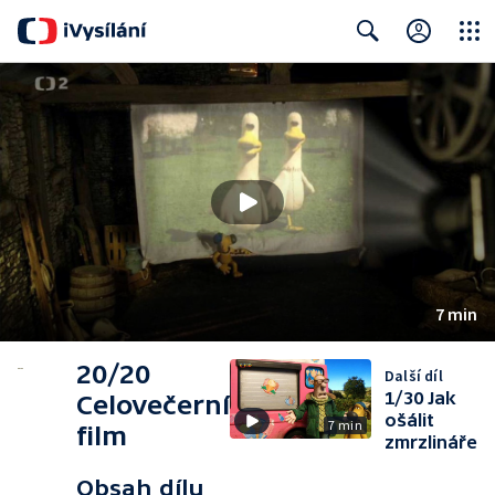
Close
Search
7 min
20/20
Další díl
1/30 Jak
Celovečerní
ošálit
7 min
film
zmrzlináře
Obsah dílu