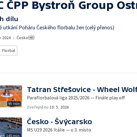
C ČPP Bystroň Group Ost
h dílu
é utkání Poháru Českého florbalu žen (celý přenos)
o
2024
•
Česko
Florbal
Tatran Střešovice - Wheel Wol
Paraflorbalová liga 2025/2026 — Finále play off
95 min
Zveřejněno
10. 5. 2026
Česko - Švýcarsko
MS U19 2026 Itálie — o 3. místo
145 min