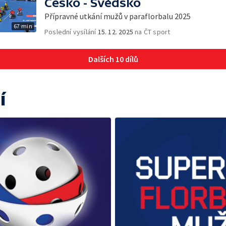
Česko - Švédsko
Přípravné utkání mužů v paraflorbalu 2025
67 min
Poslední vysílání
15. 12. 2025
na ČT sport
Dalších 10 dílů
í