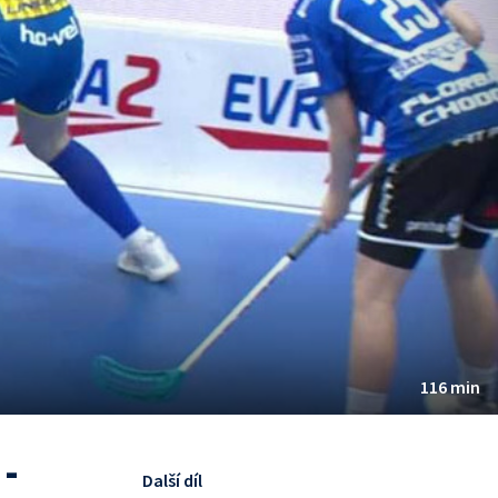
116 min
-
Další díl