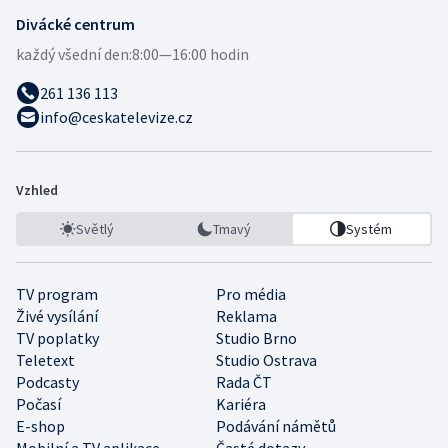
Divácké centrum
každý všední den:
8:00—16:00 hodin
261 136 113
info@ceskatelevize.cz
Vzhled
Světlý
Tmavý
Systém
TV program
Pro média
Živé vysílání
Reklama
TV poplatky
Studio Brno
Teletext
Studio Ostrava
Podcasty
Rada ČT
Počasí
Kariéra
E-shop
Podávání námětů
Mobilní a TV aplikace
Časté dotazy