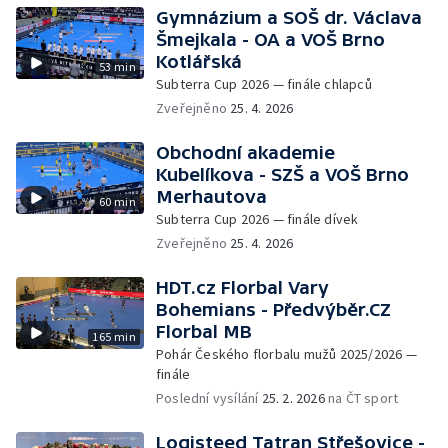
Gymnázium a SOŠ dr. Václava
Šmejkala - OA a VOŠ Brno
Kotlářská
53 min
Subterra Cup 2026 — finále chlapců
Zveřejněno
25. 4. 2026
Obchodní akademie
Kubelíkova - SZŠ a VOŠ Brno
Merhautova
60 min
Subterra Cup 2026 — finále dívek
Zveřejněno
25. 4. 2026
HDT.cz Florbal Vary
Bohemians - Předvýběr.CZ
Florbal MB
165 min
Pohár Českého florbalu mužů 2025/2026 —
finále
Poslední vysílání
25. 2. 2026
na ČT sport
Logisteed Tatran Střešovice -