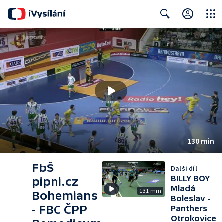
Close
Search
130 min
FbŠ
Další díl
BILLY BOY
pipni.cz
Mladá
131 min
Bohemians
Boleslav -
- FBC ČPP
Panthers
Otrokovice