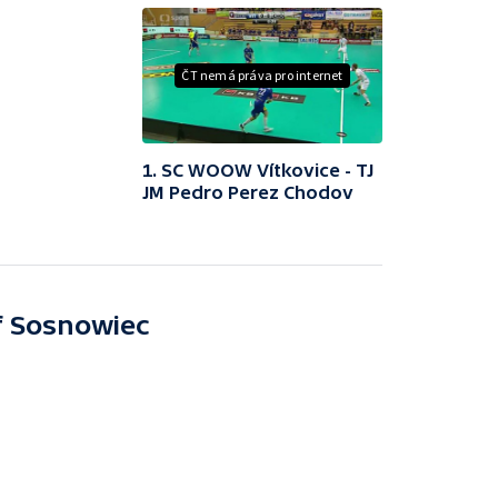
ČT nemá práva pro internet
1. SC WOOW Vítkovice - TJ
JM Pedro Perez Chodov
f Sosnowiec