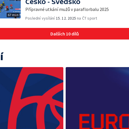
Česko - Švédsko
Přípravné utkání mužů v paraflorbalu 2025
67 min
Poslední vysílání
15. 12. 2025
na ČT sport
Dalších 10 dílů
í