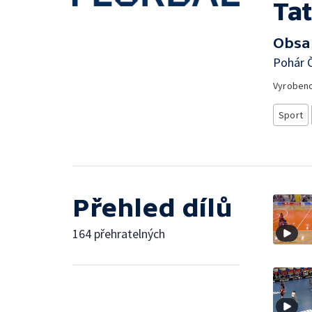
Ta
Obsa
Pohár Č
Vyroben
Sport
Přehled dílů
164 přehratelných