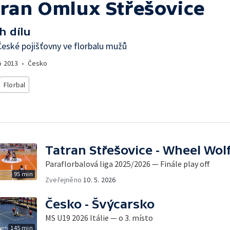
tran Omlux Střešovice
h dílu
eské pojišťovny ve florbalu mužů
o
2013
•
Česko
Florbal
Tatran Střešovice - Wheel Wol
Paraflorbalová liga 2025/2026 — Finále play off
95 min
Zveřejněno
10. 5. 2026
Česko - Švýcarsko
MS U19 2026 Itálie — o 3. místo
145 min