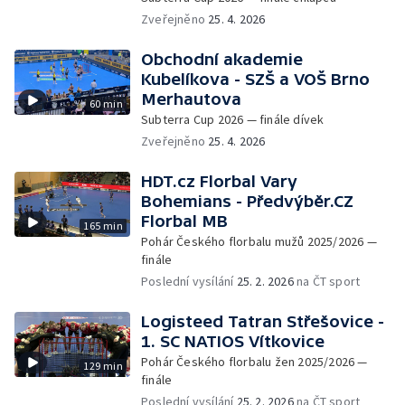
Zveřejněno
25. 4. 2026
Obchodní akademie
Kubelíkova - SZŠ a VOŠ Brno
Merhautova
60 min
Subterra Cup 2026 — finále dívek
Zveřejněno
25. 4. 2026
HDT.cz Florbal Vary
Bohemians - Předvýběr.CZ
Florbal MB
165 min
Pohár Českého florbalu mužů 2025/2026 —
finále
Poslední vysílání
25. 2. 2026
na ČT sport
Logisteed Tatran Střešovice -
1. SC NATIOS Vítkovice
Pohár Českého florbalu žen 2025/2026 —
129 min
finále
Poslední vysílání
25. 2. 2026
na ČT sport