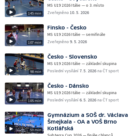
MS U19 2026 Itálie — o 3. místo
Zveřejněno
10. 5. 2026
145 min
Finsko - Česko
MS U19 2026 Itálie — semifinále
Zveřejněno
9. 5. 2026
107 min
Česko - Slovensko
MS U19 2026 Itálie — základní skupina
Poslední vysílání
7. 5. 2026
na ČT sport
98 min
Česko - Dánsko
MS U19 2026 Itálie — základní skupina
Poslední vysílání
6. 5. 2026
na ČT sport
105 min
Gymnázium a SOŠ dr. Václava
Šmejkala - OA a VOŠ Brno
Kotlářská
53 min
Subterra Cup 2026 — finále chlapců