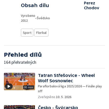
Perez
Obsah dílu
Chodov
Vyrobeno
•
Švédsko
2012
Sport
Florbal
Přehled dílů
164 přehratelných
Tatran Střešovice - Wheel
Wolf Sosnowiec
Paraflorbalová liga 2025/2026 — Finále play
95 min
off
Zveřejněno
10. 5. 2026
Česko - Švýcarsko