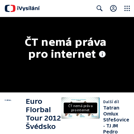
Close
Search
ČT nemá práva 
pro internet
Euro
Další díl
ČT nemá práva
Tatran
Florbal
pro internet
Omlux
Tour 2012
Střešovice
Švédsko
- TJ JM
Pedro