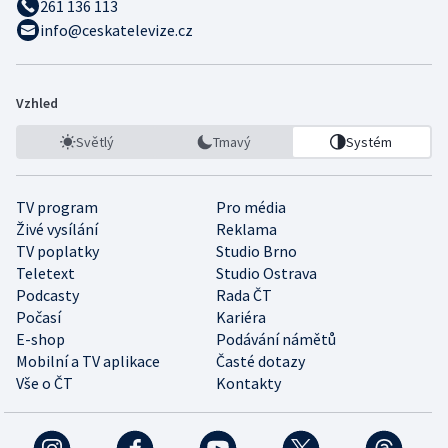
261 136 113
info@ceskatelevize.cz
Vzhled
Světlý
Tmavý
Systém
TV program
Pro média
Živé vysílání
Reklama
TV poplatky
Studio Brno
Teletext
Studio Ostrava
Podcasty
Rada ČT
Počasí
Kariéra
E-shop
Podávání námětů
Mobilní a TV aplikace
Časté dotazy
Vše o ČT
Kontakty