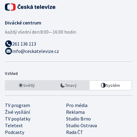
Divácké centrum
každý všední den:
8:00—16:00 hodin
261 136 113
info@ceskatelevize.cz
Vzhled
Světlý
Tmavý
Systém
TV program
Pro média
Živé vysílání
Reklama
TV poplatky
Studio Brno
Teletext
Studio Ostrava
Podcasty
Rada ČT