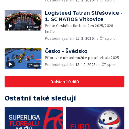
Poslední vysílání
25. 2. 2026
na ČT sport
Logisteed Tatran Střešovice -
1. SC NATIOS Vítkovice
Pohár Českého florbalu žen 2025/2026 —
129 min
finále
Poslední vysílání
25. 2. 2026
na ČT sport
Česko - Švédsko
Přípravné utkání mužů v paraflorbalu 2025
Poslední vysílání
15. 12. 2025
na ČT sport
67 min
Dalších 10 dílů
Ostatní také sledují