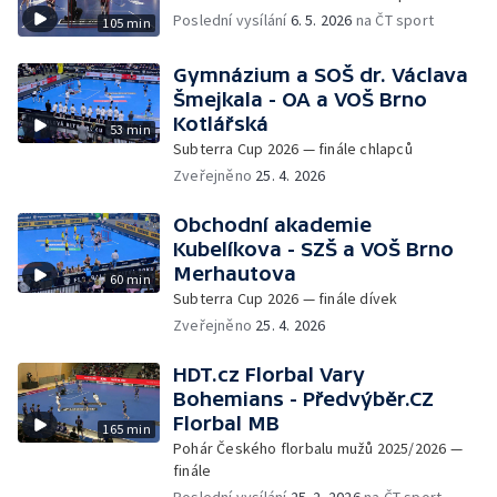
Poslední vysílání
6. 5. 2026
na ČT sport
105 min
Gymnázium a SOŠ dr. Václava
Šmejkala - OA a VOŠ Brno
Kotlářská
53 min
Subterra Cup 2026 — finále chlapců
Zveřejněno
25. 4. 2026
Obchodní akademie
Kubelíkova - SZŠ a VOŠ Brno
Merhautova
60 min
Subterra Cup 2026 — finále dívek
Zveřejněno
25. 4. 2026
HDT.cz Florbal Vary
Bohemians - Předvýběr.CZ
Florbal MB
165 min
Pohár Českého florbalu mužů 2025/2026 —
finále