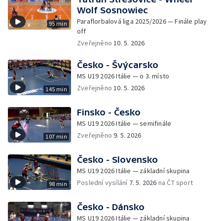
Wolf Sosnowiec
Paraflorbalová liga 2025/2026 — Finále play
95 min
off
Zveřejněno
10. 5. 2026
Česko - Švýcarsko
MS U19 2026 Itálie — o 3. místo
Zveřejněno
10. 5. 2026
145 min
Finsko - Česko
MS U19 2026 Itálie — semifinále
Zveřejněno
9. 5. 2026
107 min
Česko - Slovensko
MS U19 2026 Itálie — základní skupina
Poslední vysílání
7. 5. 2026
na ČT sport
98 min
Česko - Dánsko
MS U19 2026 Itálie — základní skupina