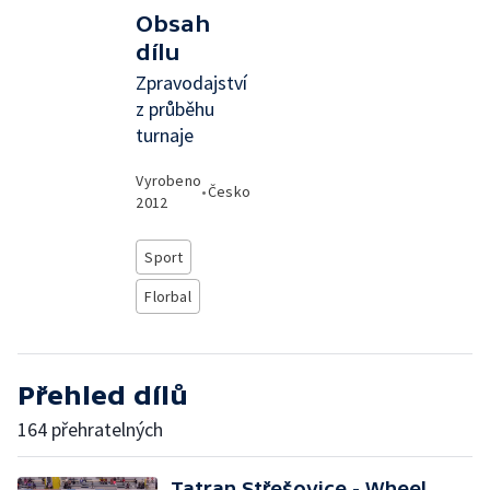
Obsah
dílu
Zpravodajství
z průběhu
turnaje
Vyrobeno
•
Česko
2012
Sport
Florbal
Přehled dílů
164 přehratelných
Tatran Střešovice - Wheel