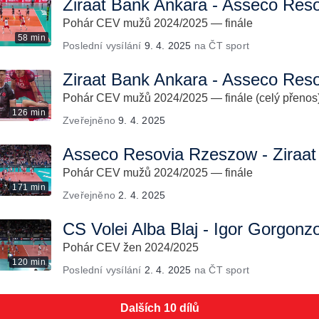
Ziraat Bank Ankara - Asseco Res
Pohár CEV mužů 2024/2025 — finále
58 min
Poslední vysílání
9. 4. 2025
na ČT sport
Ziraat Bank Ankara - Asseco Res
Pohár CEV mužů 2024/2025 — finále (celý přenos
126 min
Zveřejněno
9. 4. 2025
Asseco Resovia Rzeszow - Ziraat
Pohár CEV mužů 2024/2025 — finále
171 min
Zveřejněno
2. 4. 2025
CS Volei Alba Blaj - Igor Gorgonz
Pohár CEV žen 2024/2025
120 min
Poslední vysílání
2. 4. 2025
na ČT sport
Dalších 10 dílů