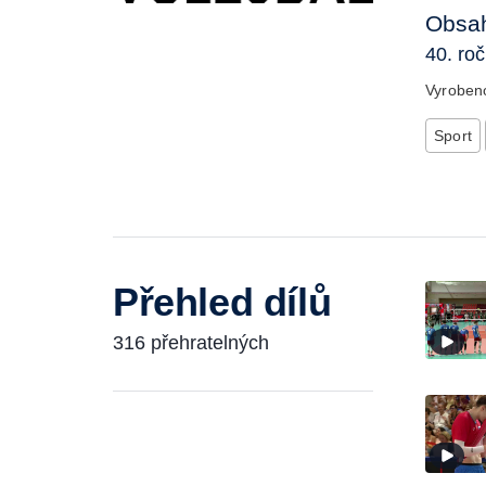
Obsah
40. ro
Vyrobe
Sport
Přehled dílů
316 přehratelných