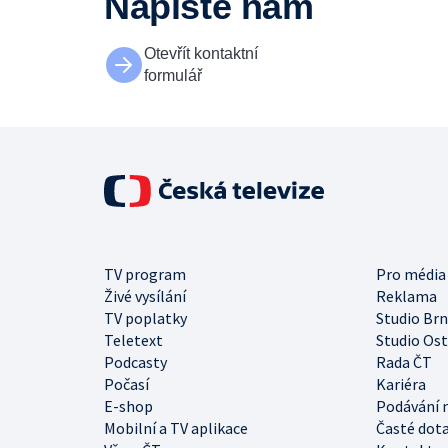
Napište nám
Otevřít kontaktní
formulář
TV program
Pro média
Živé vysílání
Reklama
TV poplatky
Studio Br
Teletext
Studio Os
Podcasty
Rada ČT
Počasí
Kariéra
E-shop
Podávání 
Mobilní a TV aplikace
Časté dot