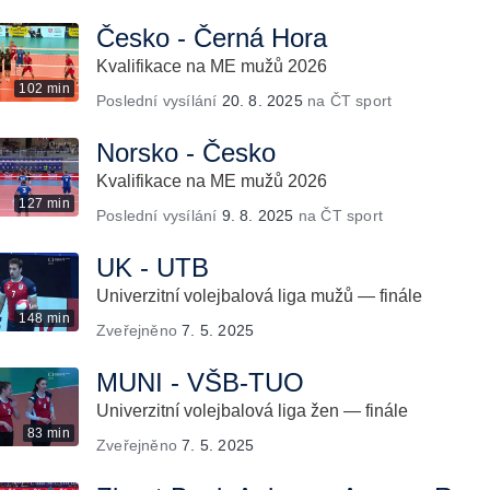
Česko - Černá Hora
Kvalifikace na ME mužů 2026
102 min
Poslední vysílání
20. 8. 2025
na ČT sport
Norsko - Česko
Kvalifikace na ME mužů 2026
127 min
Poslední vysílání
9. 8. 2025
na ČT sport
UK - UTB
Univerzitní volejbalová liga mužů — finále
148 min
Zveřejněno
7. 5. 2025
MUNI - VŠB-TUO
Univerzitní volejbalová liga žen — finále
83 min
Zveřejněno
7. 5. 2025