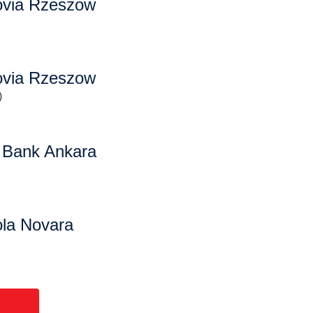
ovia Rzeszow
ovia Rzeszow
)
 Bank Ankara
ola Novara