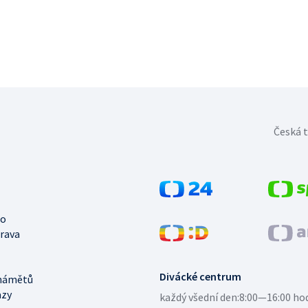
Česká t
no
trava
Divácké centrum
námětů
azy
každý všední den:
8:00—16:00 ho