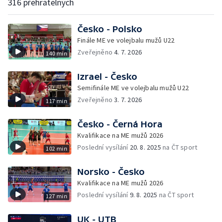
316 přehratelných
Česko - Polsko
Finále ME ve volejbalu mužů U22
Zveřejněno
4. 7. 2026
140 min
Izrael - Česko
Semifinále ME ve volejbalu mužů U22
Zveřejněno
3. 7. 2026
117 min
Česko - Černá Hora
Kvalifikace na ME mužů 2026
Poslední vysílání
20. 8. 2025
na ČT sport
102 min
Norsko - Česko
Kvalifikace na ME mužů 2026
Poslední vysílání
9. 8. 2025
na ČT sport
127 min
UK - UTB