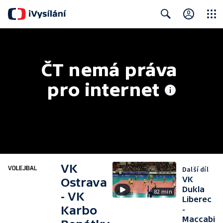
Close
Search
ČT nemá práva 
pro internet
VK
Další díl
VK
Ostrava
Dukla
82 min
- VK
Liberec
Karbo
-
Maccabi