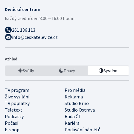
Divácké centrum
každý všední den:
8:00—16:00 hodin
261 136 113
info@ceskatelevize.cz
Vzhled
Světlý
Tmavý
Systém
TV program
Pro média
Živé vysílání
Reklama
TV poplatky
Studio Brno
Teletext
Studio Ostrava
Podcasty
Rada ČT
Počasí
Kariéra
E-shop
Podávání námětů