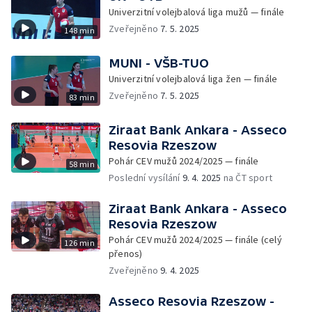
Univerzitní volejbalová liga mužů — finále
Zveřejněno
7. 5. 2025
148 min
MUNI - VŠB-TUO
Univerzitní volejbalová liga žen — finále
Zveřejněno
7. 5. 2025
83 min
Ziraat Bank Ankara - Asseco
Resovia Rzeszow
Pohár CEV mužů 2024/2025 — finále
58 min
Poslední vysílání
9. 4. 2025
na ČT sport
Ziraat Bank Ankara - Asseco
Resovia Rzeszow
Pohár CEV mužů 2024/2025 — finále (celý
126 min
přenos)
Zveřejněno
9. 4. 2025
Asseco Resovia Rzeszow -