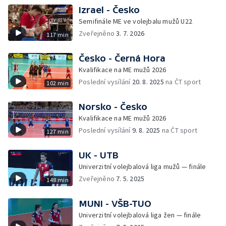
Izrael - Česko
Semifinále ME ve volejbalu mužů U22
Zveřejněno
3. 7. 2026
117 min
Česko - Černá Hora
Kvalifikace na ME mužů 2026
Poslední vysílání
20. 8. 2025
na ČT sport
102 min
Norsko - Česko
Kvalifikace na ME mužů 2026
Poslední vysílání
9. 8. 2025
na ČT sport
127 min
UK - UTB
Univerzitní volejbalová liga mužů — finále
Zveřejněno
7. 5. 2025
148 min
MUNI - VŠB-TUO
Univerzitní volejbalová liga žen — finále