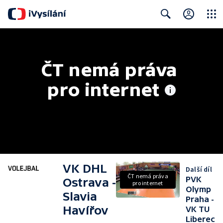
Close
Search
ČT nemá práva 
pro internet
VK DHL
Další díl
ČT nemá práva
PVK
Ostrava -
pro internet
Olymp
Slavia
Praha -
Havířov
VK TU
Liberec