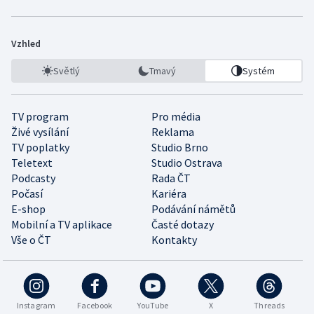
Vzhled
Světlý
Tmavý
Systém
TV program
Pro média
Živé vysílání
Reklama
TV poplatky
Studio Brno
Teletext
Studio Ostrava
Podcasty
Rada ČT
Počasí
Kariéra
E-shop
Podávání námětů
Mobilní a TV aplikace
Časté dotazy
Vše o ČT
Kontakty
Instagram
Facebook
YouTube
X
Threads