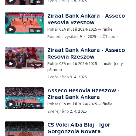
Zveřejněno
7. 5. 2025
83 min
Ziraat Bank Ankara - Asseco
Resovia Rzeszow
Pohár CEV mužů 2024/2025 — finále
58 min
Poslední vysílání
9. 4. 2025
na ČT sport
Ziraat Bank Ankara - Asseco
Resovia Rzeszow
Pohár CEV mužů 2024/2025 — finále (celý
126 min
přenos)
Zveřejněno
9. 4. 2025
Asseco Resovia Rzeszow -
Ziraat Bank Ankara
Pohár CEV mužů 2024/2025 — finále
171 min
Zveřejněno
2. 4. 2025
CS Volei Alba Blaj - Igor
Gorgonzola Novara