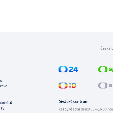
Česká t
no
trava
Divácké centrum
námětů
azy
každý všední den:
8:00—16:00 ho