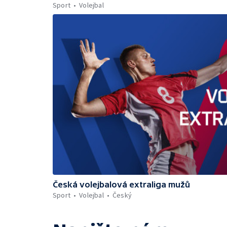
Sport
Volejbal
Česká volejbalová extraliga mužů
Sport
Volejbal
Český