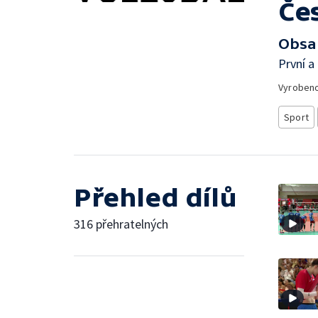
Če
Obsa
První a
Vyroben
Sport
Přehled dílů
316 přehratelných