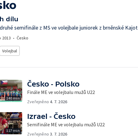
sko
h dílu
 druhé semifinále z MS ve volejbale juniorek z brněnské Kajot
o
2013
•
Česko
Volejbal
Česko - Polsko
Finále ME ve volejbalu mužů U22
140 min
Zveřejněno
4. 7. 2026
Izrael - Česko
Semifinále ME ve volejbalu mužů U22
117 min
Zveřejněno
3. 7. 2026