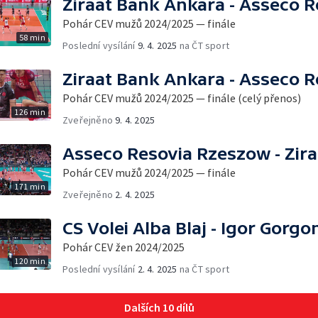
Ziraat Bank Ankara - Asseco 
Pohár CEV mužů 2024/2025 — finále
58 min
Poslední vysílání
9. 4. 2025
na ČT sport
Ziraat Bank Ankara - Asseco 
Pohár CEV mužů 2024/2025 — finále (celý přenos)
126 min
Zveřejněno
9. 4. 2025
Asseco Resovia Rzeszow - Zir
Pohár CEV mužů 2024/2025 — finále
171 min
Zveřejněno
2. 4. 2025
CS Volei Alba Blaj - Igor Gorg
Pohár CEV žen 2024/2025
120 min
Poslední vysílání
2. 4. 2025
na ČT sport
Dalších 10 dílů