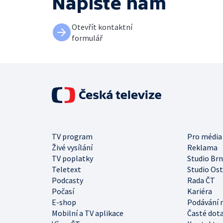
Napište nám
Otevřít kontaktní
formulář
TV program
Pro média
Živé vysílání
Reklama
TV poplatky
Studio Br
Teletext
Studio Os
Podcasty
Rada ČT
Počasí
Kariéra
E-shop
Podávání 
Mobilní a TV aplikace
Časté dot