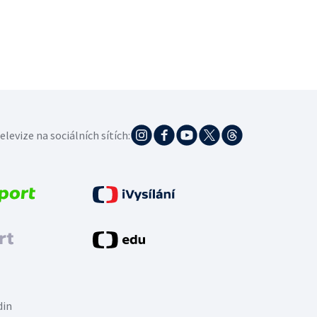
elevize na sociálních sítích:
din