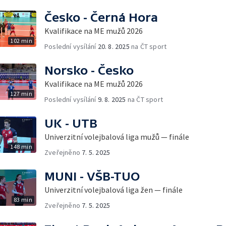
Česko - Černá Hora
Kvalifikace na ME mužů 2026
102 min
Poslední vysílání
20. 8. 2025
na ČT sport
Norsko - Česko
Kvalifikace na ME mužů 2026
127 min
Poslední vysílání
9. 8. 2025
na ČT sport
UK - UTB
Univerzitní volejbalová liga mužů — finále
148 min
Zveřejněno
7. 5. 2025
MUNI - VŠB-TUO
Univerzitní volejbalová liga žen — finále
83 min
Zveřejněno
7. 5. 2025