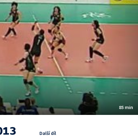
85 min
013
Další díl