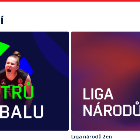
í
Liga národů žen