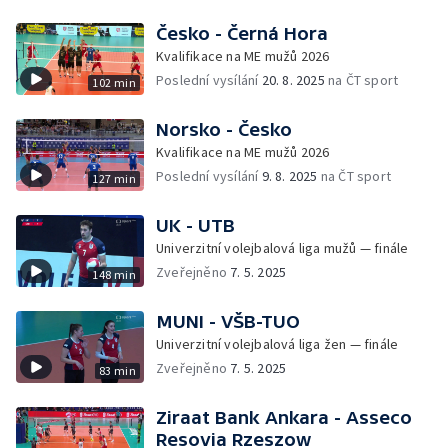
Česko - Černá Hora
Kvalifikace na ME mužů 2026
Poslední vysílání
20. 8. 2025
na ČT sport
102 min
Norsko - Česko
Kvalifikace na ME mužů 2026
Poslední vysílání
9. 8. 2025
na ČT sport
127 min
UK - UTB
Univerzitní volejbalová liga mužů — finále
Zveřejněno
7. 5. 2025
148 min
MUNI - VŠB-TUO
Univerzitní volejbalová liga žen — finále
Zveřejněno
7. 5. 2025
83 min
Ziraat Bank Ankara - Asseco
Resovia Rzeszow