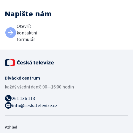
Napište nám
Otevřít
kontaktní
formulář
Divácké centrum
každý všední den:
8:00—16:00 hodin
261 136 113
info@ceskatelevize.cz
Vzhled