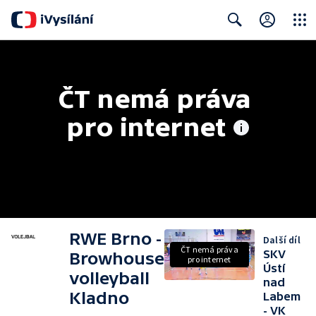
Close
Search
ČT nemá práva 
pro internet
RWE Brno -
Další díl
ČT nemá práva
SKV
Browhouse
pro internet
Ústí
volleyball
nad
Kladno
Labem
- VK