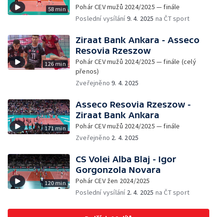
Pohár CEV mužů 2024/2025 — finále
58 min
Poslední vysílání
9. 4. 2025
na ČT sport
Ziraat Bank Ankara - Asseco
Resovia Rzeszow
Pohár CEV mužů 2024/2025 — finále (celý
126 min
přenos)
Zveřejněno
9. 4. 2025
Asseco Resovia Rzeszow -
Ziraat Bank Ankara
Pohár CEV mužů 2024/2025 — finále
171 min
Zveřejněno
2. 4. 2025
CS Volei Alba Blaj - Igor
Gorgonzola Novara
Pohár CEV žen 2024/2025
120 min
Poslední vysílání
2. 4. 2025
na ČT sport