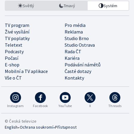
Světlý
Tmavý
Systém
TV program
Pro média
Živé vysílání
Reklama
TV poplatky
Studio Brno
Teletext
Studio Ostrava
Podcasty
Rada ČT
Počasí
Kariéra
E-shop
Podávání námětů
Mobilní a TV aplikace
Časté dotazy
Vše o ČT
Kontakty
Instagram
Facebook
YouTube
X
Threads
© Česká televize
•
•
English
Ochrana soukromí
Přístupnost