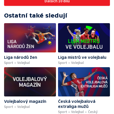
Dalších 10 dílů
Ostatní také sledují
Liga národů žen
Liga mistrů ve volejbalu
Sport
Volejbal
Sport
Volejbal
Volejbalový magazín
Česká volejbalová
extraliga mužů
Sport
Volejbal
Sport
Volejbal
Český