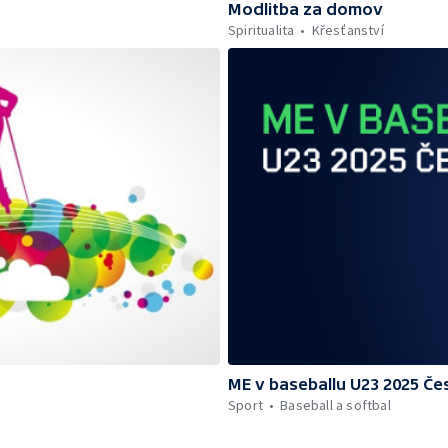
Modlitba za domov
Spiritualita
Křesťanství
ME v baseballu U23 2025 Če
Sport
Baseball a softbal