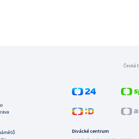
Česká t
no
trava
Divácké centrum
námětů