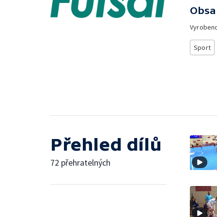
Obsa
Vyroben
Sport
Přehled dílů
72 přehratelných