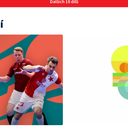
Dalších 10 dílů
í