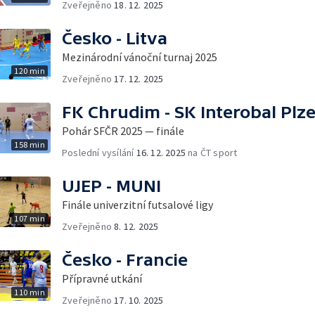
Zveřejněno
18. 12. 2025
Česko - Litva
Mezinárodní vánoční turnaj 2025
120 min
Zveřejněno
17. 12. 2025
FK Chrudim - SK Interobal Plz
Pohár SFČR 2025 — finále
158 min
Poslední vysílání
16. 12. 2025
na ČT sport
UJEP - MUNI
Finále univerzitní futsalové ligy
107 min
Zveřejněno
8. 12. 2025
Česko - Francie
Přípravné utkání
110 min
Zveřejněno
17. 10. 2025