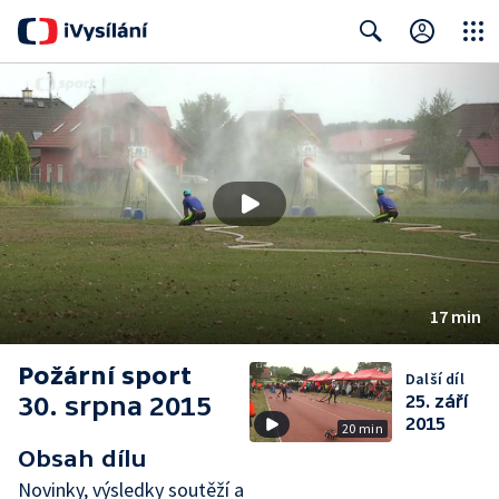
Close
Search
17 min
Požární sport
Další díl
30. srpna 2015
25. září
2015
20 min
Obsah dílu
Novinky, výsledky soutěží a