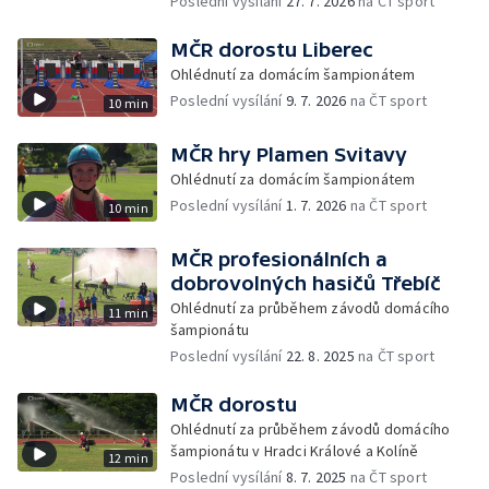
Poslední vysílání
27. 7. 2026
na ČT sport
MČR dorostu Liberec
Ohlédnutí za domácím šampionátem
Poslední vysílání
9. 7. 2026
na ČT sport
10 min
MČR hry Plamen Svitavy
Ohlédnutí za domácím šampionátem
Poslední vysílání
1. 7. 2026
na ČT sport
10 min
MČR profesionálních a
dobrovolných hasičů Třebíč
Ohlédnutí za průběhem závodů domácího
11 min
šampionátu
Poslední vysílání
22. 8. 2025
na ČT sport
MČR dorostu
Ohlédnutí za průběhem závodů domácího
šampionátu v Hradci Králové a Kolíně
12 min
Poslední vysílání
8. 7. 2025
na ČT sport