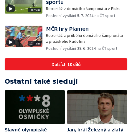
sportu
Reportáž z domácího šampionátu v Písku
10 min
Poslední vysílání
5. 7. 2024
na ČT sport
MČR hry Plamen
Reportáž z průběhu domácího šampionátu
z pražského Radotína
12 min
Poslední vysílání
29. 6. 2024
na ČT sport
Dalších 10 dílů
Ostatní také sledují
Slavné olympijské
Jan, král Železný a zlatý