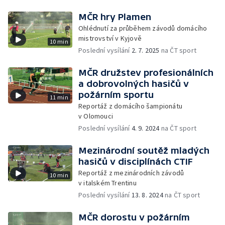
MČR hry Plamen
Ohlédnutí za průběhem závodů domácího
mistrovství v Kyjově
10 min
Poslední vysílání
2. 7. 2025
na ČT sport
MČR družstev profesionálních
a dobrovolných hasičů v
požárním sportu
11 min
Reportáž z domácího šampionátu
v Olomouci
Poslední vysílání
4. 9. 2024
na ČT sport
Mezinárodní soutěž mladých
hasičů v disciplínách CTIF
Reportáž z mezinárodních závodů
10 min
v italském Trentinu
Poslední vysílání
13. 8. 2024
na ČT sport
MČR dorostu v požárním