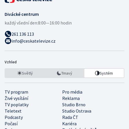
Divácké centrum
každý všední den:
8:00—16:00 hodin
261 136 113
info@ceskatelevize.cz
Vzhled
Světlý
Tmavý
Systém
TV program
Pro média
Živé vysílání
Reklama
TV poplatky
Studio Brno
Teletext
Studio Ostrava
Podcasty
Rada ČT
Počasí
Kariéra