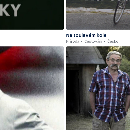
Na toulavém kole
Příroda
Cestování
Česko