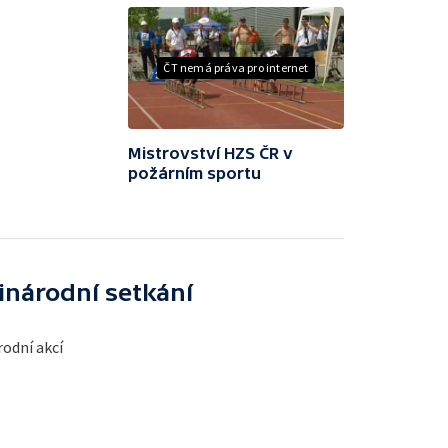
ČT nemá práva pro internet
Mistrovství HZS ČR v
požárním sportu
inárodní setkání
odní akcí