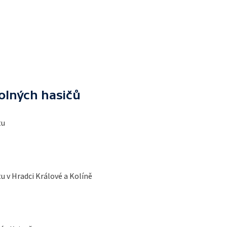
olných hasičů
tu
v Hradci Králové a Kolíně