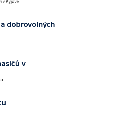
 v Kyjově
 a dobrovolných
asičů v
nu
tu