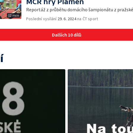
MČR hry Plamen
Reportáž z průběhu domácího šampionátu z pražsk
12 min
Poslední vysílání
29. 6. 2024
na ČT sport
Dalších 10 dílů
í