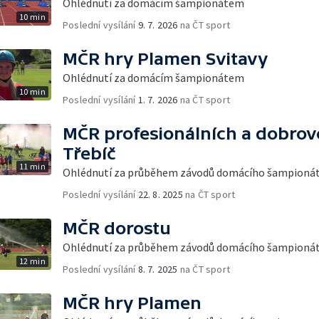
Ohlédnutí za domácím šampionátem
10 min
Poslední vysílání
9. 7. 2026
na ČT sport
MČR hry Plamen Svitavy
Ohlédnutí za domácím šampionátem
10 min
Poslední vysílání
1. 7. 2026
na ČT sport
MČR profesionálních a dobrov
Třebíč
11 min
Ohlédnutí za průběhem závodů domácího šampioná
Poslední vysílání
22. 8. 2025
na ČT sport
MČR dorostu
Ohlédnutí za průběhem závodů domácího šampionátu 
12 min
Poslední vysílání
8. 7. 2025
na ČT sport
MČR hry Plamen