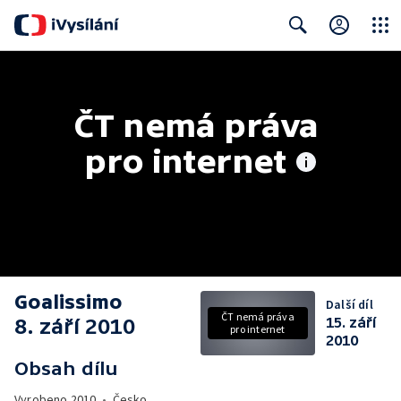
Close
Search
ČT nemá práva 
pro internet
Goalissimo
Další díl
ČT nemá práva
8. září 2010
15. září
pro internet
2010
Obsah dílu
Vyrobeno
2010
•
Česko