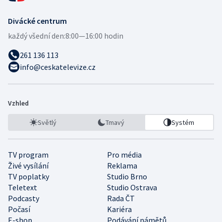
Divácké centrum
každý všední den:
8:00—16:00 hodin
261 136 113
info@ceskatelevize.cz
Vzhled
Světlý
Tmavý
Systém
TV program
Pro média
Živé vysílání
Reklama
TV poplatky
Studio Brno
Teletext
Studio Ostrava
Podcasty
Rada ČT
Počasí
Kariéra
E-shop
Podávání námětů