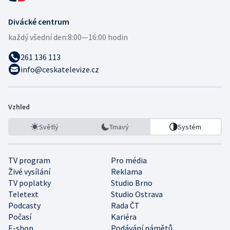
Divácké centrum
každý všední den:
8:00—16:00 hodin
261 136 113
info@ceskatelevize.cz
Vzhled
Světlý
Tmavý
Systém
TV program
Pro média
Živé vysílání
Reklama
TV poplatky
Studio Brno
Teletext
Studio Ostrava
Podcasty
Rada ČT
Počasí
Kariéra
E-shop
Podávání námětů