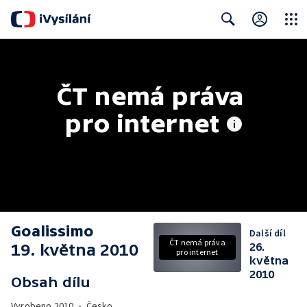
Close
Search
ČT nemá práva 
pro internet
Goalissimo
Další díl
ČT nemá práva
19. května 2010
26.
pro internet
května
2010
Obsah dílu
Vyrobeno
2010
•
Česko