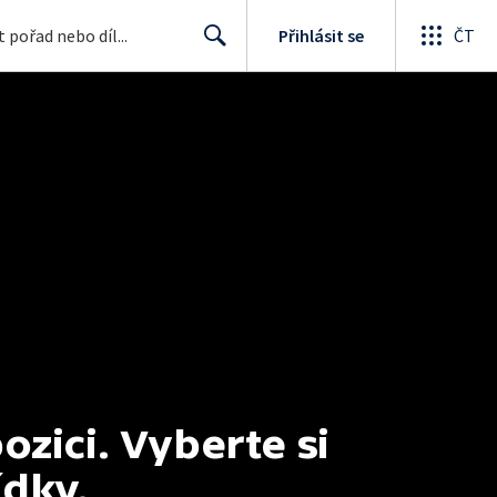
Přihlásit se
ČT
Search
ici. Vyberte si 
ídky.