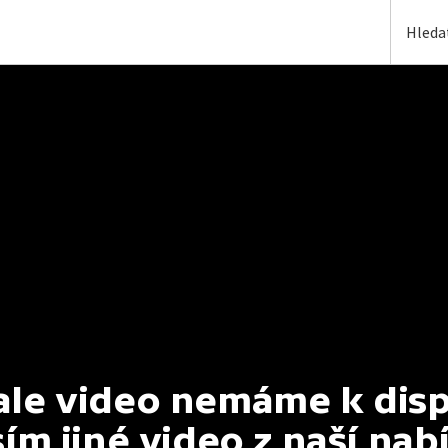
e video nemáme k dispoz
ím jiné video z naší nab