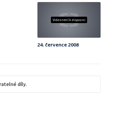
Video není k dispozici
24. července 2008
telné díly.