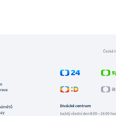
Česká t
no
trava
Divácké centrum
námětů
azy
každý všední den:
8:00—16:00 ho