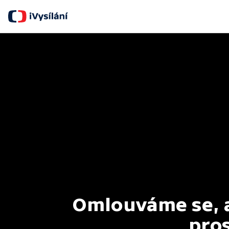
Omlouváme se, al
pros