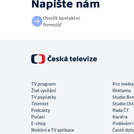
Napište nám
Otevřít kontaktní
formulář
TV program
Pro média
Živé vysílání
Reklama
TV poplatky
Studio Br
Teletext
Studio Os
Podcasty
Rada ČT
Počasí
Kariéra
E-shop
Podávání 
Mobilní a TV aplikace
Časté dot