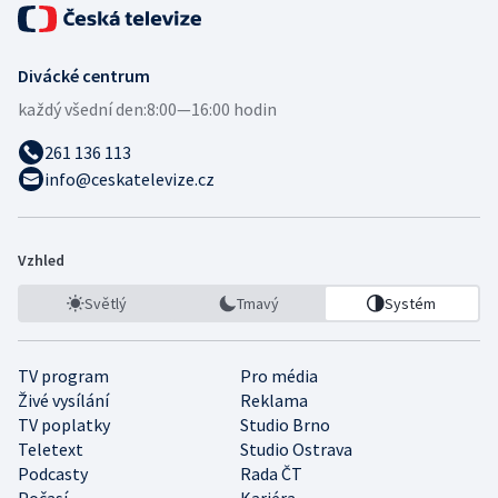
Divácké centrum
každý všední den:
8:00—16:00 hodin
261 136 113
info@ceskatelevize.cz
Vzhled
Světlý
Tmavý
Systém
TV program
Pro média
Živé vysílání
Reklama
TV poplatky
Studio Brno
Teletext
Studio Ostrava
Podcasty
Rada ČT