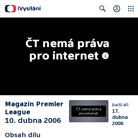
Close
Search
ČT nemá práva 
pro internet
Magazín Premier
Další díl
ČT nemá práva
League
17.
pro internet
dubna
10. dubna 2006
2006
Obsah dílu