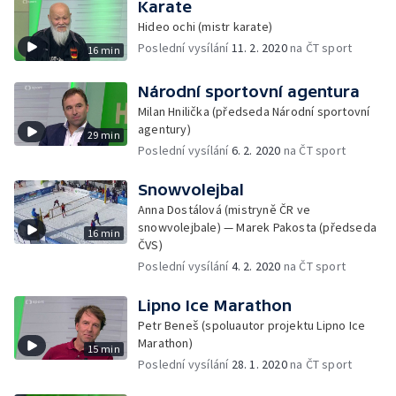
Karate
Hideo ochi (mistr karate)
Poslední vysílání
11. 2. 2020
na ČT sport
16 min
Národní sportovní agentura
Milan Hnilička (předseda Národní sportovní
agentury)
29 min
Poslední vysílání
6. 2. 2020
na ČT sport
Snowvolejbal
Anna Dostálová (mistryně ČR ve
snowvolejbale) — Marek Pakosta (předseda
16 min
ČVS)
Poslední vysílání
4. 2. 2020
na ČT sport
Lipno Ice Marathon
Petr Beneš (spoluautor projektu Lipno Ice
Marathon)
15 min
Poslední vysílání
28. 1. 2020
na ČT sport