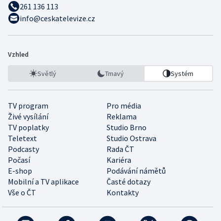
261 136 113
info@ceskatelevize.cz
Vzhled
Světlý
Tmavý
Systém
TV program
Pro média
Živé vysílání
Reklama
TV poplatky
Studio Brno
Teletext
Studio Ostrava
Podcasty
Rada ČT
Počasí
Kariéra
E-shop
Podávání námětů
Mobilní a TV aplikace
Časté dotazy
Vše o ČT
Kontakty