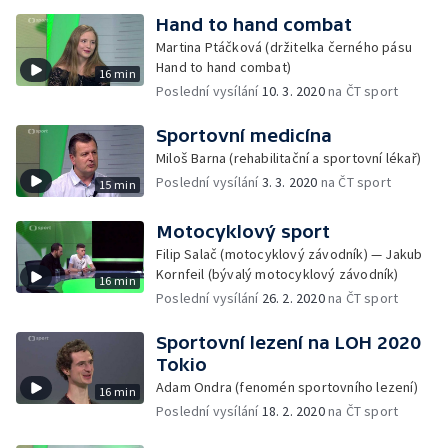
Hand to hand combat
Martina Ptáčková (držitelka černého pásu
Hand to hand combat)
16 min
Poslední vysílání
10. 3. 2020
na ČT sport
Sportovní medicína
Miloš Barna (rehabilitační a sportovní lékař)
Poslední vysílání
3. 3. 2020
na ČT sport
15 min
Motocyklový sport
Filip Salač (motocyklový závodník) — Jakub
Kornfeil (bývalý motocyklový závodník)
16 min
Poslední vysílání
26. 2. 2020
na ČT sport
Sportovní lezení na LOH 2020
Tokio
Adam Ondra (fenomén sportovního lezení)
16 min
Poslední vysílání
18. 2. 2020
na ČT sport