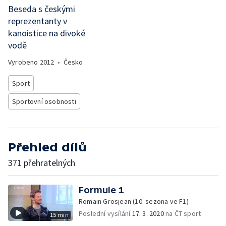
Beseda s českými
reprezentanty v
kanoistice na divoké
vodě
Vyrobeno
2012
•
Česko
Sport
Sportovní osobnosti
Přehled dílů
371 přehratelných
Formule 1
Romain Grosjean (10. sezona ve F1)
Poslední vysílání
17. 3. 2020
na ČT sport
15 min