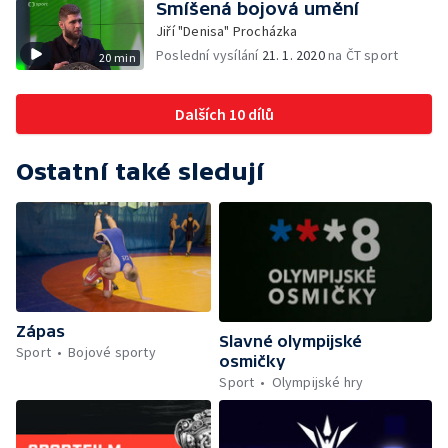
Smíšená bojová umění
Jiří "Denisa" Procházka
Poslední vysílání
21. 1. 2020
na ČT sport
20 min
Dalších 10 dílů
Ostatní také sledují
Zápas
Slavné olympijské
Sport
Bojové sporty
osmičky
Sport
Olympijské hry