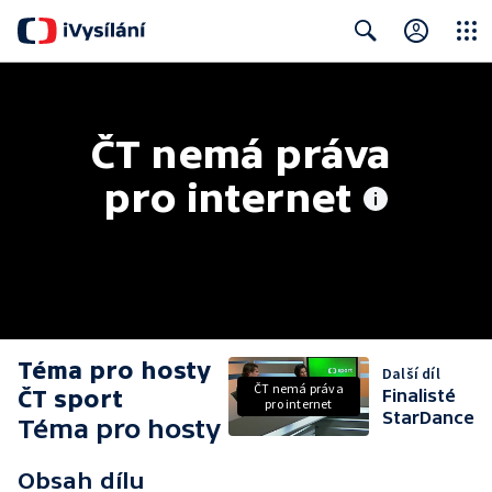
Close
Search
ČT nemá práva 
pro internet
Téma pro hosty
Další díl
ČT nemá práva
ČT sport
Finalisté
pro internet
StarDance
Téma pro hosty
Obsah dílu