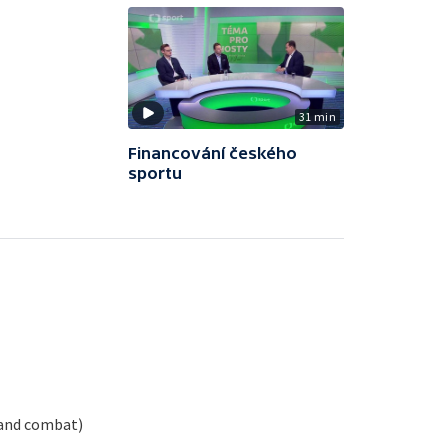
31 min
Financování českého
sportu
hand combat)