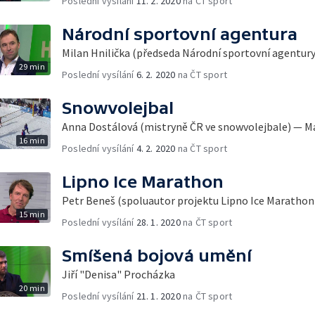
Poslední vysílání
11. 2. 2020
na ČT sport
Národní sportovní agentura
Milan Hnilička (předseda Národní sportovní agentury
29 min
Poslední vysílání
6. 2. 2020
na ČT sport
Snowvolejbal
Anna Dostálová (mistryně ČR ve snowvolejbale) — M
16 min
Poslední vysílání
4. 2. 2020
na ČT sport
Lipno Ice Marathon
Petr Beneš (spoluautor projektu Lipno Ice Marathon
15 min
Poslední vysílání
28. 1. 2020
na ČT sport
Smíšená bojová umění
Jiří "Denisa" Procházka
20 min
Poslední vysílání
21. 1. 2020
na ČT sport