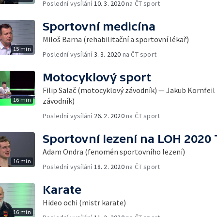
Poslední vysílání
10. 3. 2020
na ČT sport
Sportovní medicína
Miloš Barna (rehabilitační a sportovní lékař)
15 min
Poslední vysílání
3. 3. 2020
na ČT sport
Motocyklový sport
Filip Salač (motocyklový závodník) — Jakub Kornfeil
16 min
závodník)
Poslední vysílání
26. 2. 2020
na ČT sport
Sportovní lezení na LOH 2020 
Adam Ondra (fenomén sportovního lezení)
16 min
Poslední vysílání
18. 2. 2020
na ČT sport
Karate
Hideo ochi (mistr karate)
16 min