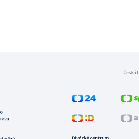
Česká t
no
trava
Divácké centrum