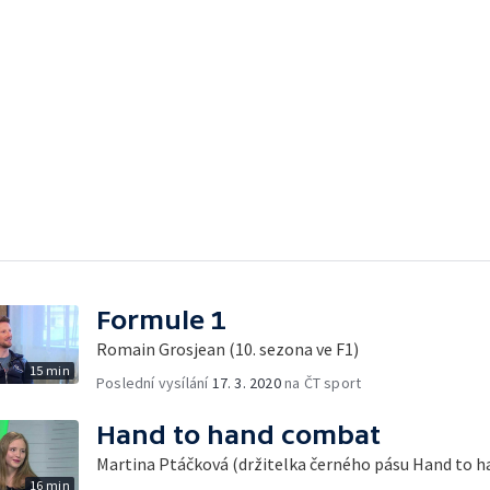
Formule 1
Romain Grosjean (10. sezona ve F1)
15 min
Poslední vysílání
17. 3. 2020
na ČT sport
Hand to hand combat
Martina Ptáčková (držitelka černého pásu Hand to 
16 min