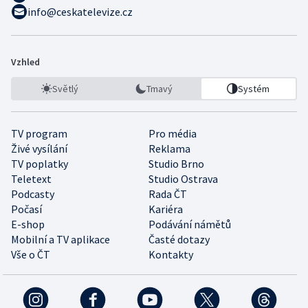
info@ceskatelevize.cz
Vzhled
Světlý
Tmavý
Systém
TV program
Pro média
Živé vysílání
Reklama
TV poplatky
Studio Brno
Teletext
Studio Ostrava
Podcasty
Rada ČT
Počasí
Kariéra
E-shop
Podávání námětů
Mobilní a TV aplikace
Časté dotazy
Vše o ČT
Kontakty