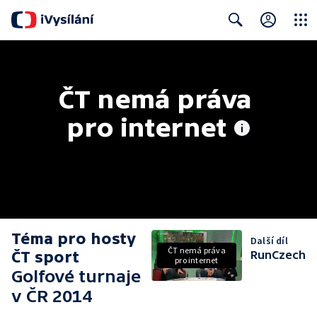
Close
Search
ČT nemá práva 
pro internet
Téma pro hosty
Další díl
ČT nemá práva
ČT sport
RunCzech
pro internet
Golfové turnaje
v ČR 2014