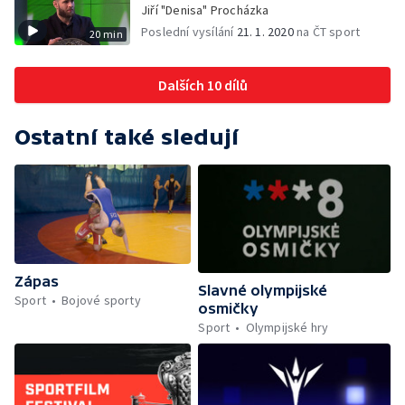
Jiří "Denisa" Procházka
Poslední vysílání
21. 1. 2020
na ČT sport
20 min
Dalších 10 dílů
Ostatní také sledují
Zápas
Slavné olympijské
Sport
Bojové sporty
osmičky
Sport
Olympijské hry