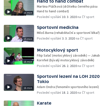
Hand to hand combat
Martina Ptáčková (držitelka černého pásu
Hand to hand combat)
16 min
Poslední vysílání
10. 3. 2020
na ČT sport
Sportovní medicína
Miloš Barna (rehabilitační a sportovní lékař)
Poslední vysílání
3. 3. 2020
na ČT sport
15 min
Motocyklový sport
Filip Salač (motocyklový závodník) — Jakub
Kornfeil (bývalý motocyklový závodník)
16 min
Poslední vysílání
26. 2. 2020
na ČT sport
Sportovní lezení na LOH 2020
Tokio
Adam Ondra (fenomén sportovního lezení)
16 min
Poslední vysílání
18. 2. 2020
na ČT sport
Karate