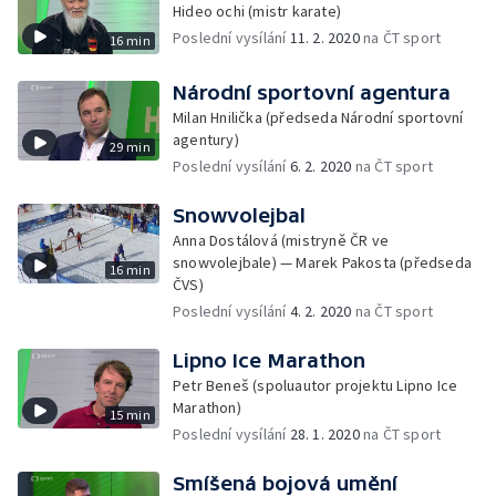
Hideo ochi (mistr karate)
Poslední vysílání
11. 2. 2020
na ČT sport
16 min
Národní sportovní agentura
Milan Hnilička (předseda Národní sportovní
agentury)
29 min
Poslední vysílání
6. 2. 2020
na ČT sport
Snowvolejbal
Anna Dostálová (mistryně ČR ve
snowvolejbale) — Marek Pakosta (předseda
16 min
ČVS)
Poslední vysílání
4. 2. 2020
na ČT sport
Lipno Ice Marathon
Petr Beneš (spoluautor projektu Lipno Ice
Marathon)
15 min
Poslední vysílání
28. 1. 2020
na ČT sport
Smíšená bojová umění