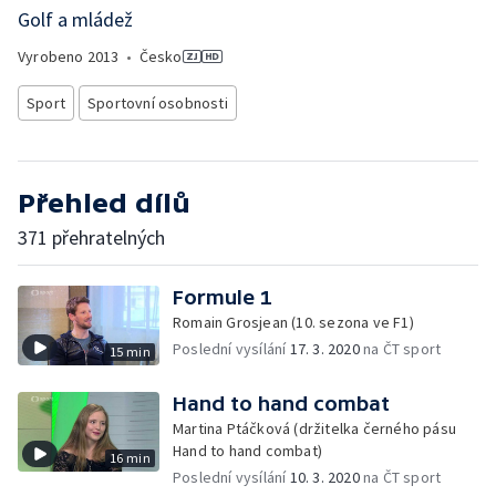
Golf a mládež
Vyrobeno
2013
•
Česko
Sport
Sportovní osobnosti
Přehled dílů
371 přehratelných
Formule 1
Romain Grosjean (10. sezona ve F1)
Poslední vysílání
17. 3. 2020
na ČT sport
15 min
Hand to hand combat
Martina Ptáčková (držitelka černého pásu
Hand to hand combat)
16 min
Poslední vysílání
10. 3. 2020
na ČT sport