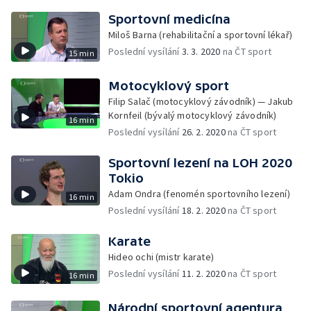
Sportovní medicína
Miloš Barna (rehabilitační a sportovní lékař)
Poslední vysílání
3. 3. 2020
na ČT sport
15 min
Motocyklový sport
Filip Salač (motocyklový závodník) — Jakub
Kornfeil (bývalý motocyklový závodník)
16 min
Poslední vysílání
26. 2. 2020
na ČT sport
Sportovní lezení na LOH 2020
Tokio
Adam Ondra (fenomén sportovního lezení)
16 min
Poslední vysílání
18. 2. 2020
na ČT sport
Karate
Hideo ochi (mistr karate)
Poslední vysílání
11. 2. 2020
na ČT sport
16 min
Národní sportovní agentura