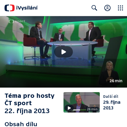
Close
Search
26 min
Téma pro hosty
Další díl
ČT sport
29. října
2013
22. října 2013
26 min
Obsah dílu