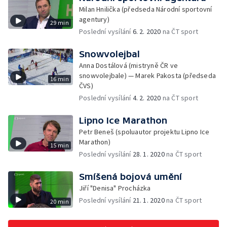
Milan Hnilička (předseda Národní sportovní
agentury)
29 min
Poslední vysílání
6. 2. 2020
na ČT sport
Snowvolejbal
Anna Dostálová (mistryně ČR ve
snowvolejbale) — Marek Pakosta (předseda
16 min
ČVS)
Poslední vysílání
4. 2. 2020
na ČT sport
Lipno Ice Marathon
Petr Beneš (spoluautor projektu Lipno Ice
Marathon)
15 min
Poslední vysílání
28. 1. 2020
na ČT sport
Smíšená bojová umění
Jiří "Denisa" Procházka
Poslední vysílání
21. 1. 2020
na ČT sport
20 min