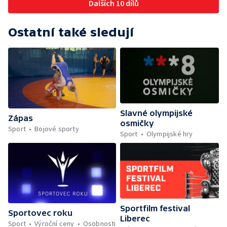
Dalších 10 dílů
Ostatní také sledují
Slavné olympijské
Zápas
osmičky
Sport
Bojové sporty
Sport
Olympijské hry
Sportfilm festival
Sportovec roku
Liberec
Sport
Výroční ceny
Osobnosti