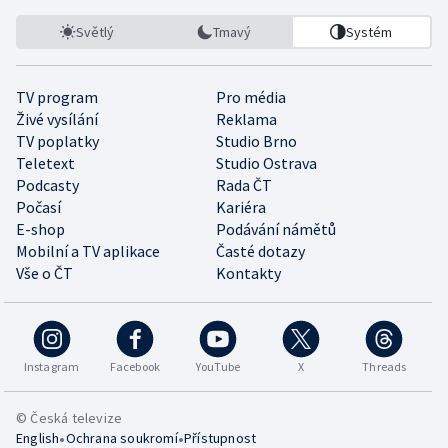
Světlý
Tmavý
Systém
TV program
Pro média
Živé vysílání
Reklama
TV poplatky
Studio Brno
Teletext
Studio Ostrava
Podcasty
Rada ČT
Počasí
Kariéra
E-shop
Podávání námětů
Mobilní a TV aplikace
Časté dotazy
Vše o ČT
Kontakty
Instagram
Facebook
YouTube
X
Threads
© Česká televize
•
•
English
Ochrana soukromí
Přístupnost