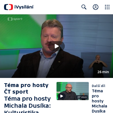
Close
Search
26 min
Téma pro hosty
Další díl
ČT sport
Téma
pro
Téma pro hosty
27 min
hosty
Michala Dusíka:
Michala
Dusíka
Kulturistika