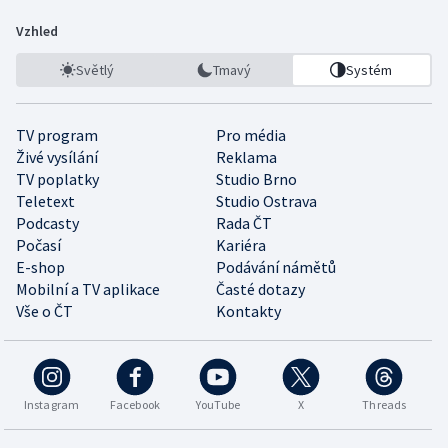
Vzhled
Světlý
Tmavý
Systém
TV program
Pro média
Živé vysílání
Reklama
TV poplatky
Studio Brno
Teletext
Studio Ostrava
Podcasty
Rada ČT
Počasí
Kariéra
E-shop
Podávání námětů
Mobilní a TV aplikace
Časté dotazy
Vše o ČT
Kontakty
Instagram
Facebook
YouTube
X
Threads