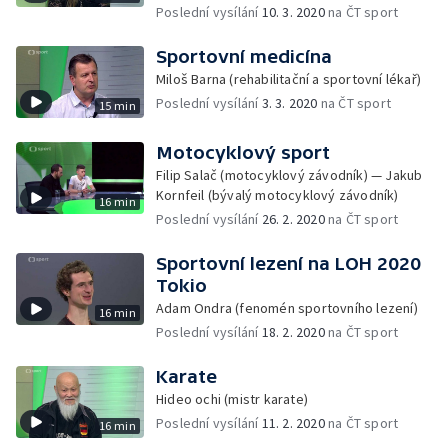
Poslední vysílání
10. 3. 2020
na ČT sport
Sportovní medicína
Miloš Barna (rehabilitační a sportovní lékař)
Poslední vysílání
3. 3. 2020
na ČT sport
15 min
Motocyklový sport
Filip Salač (motocyklový závodník) — Jakub
Kornfeil (bývalý motocyklový závodník)
16 min
Poslední vysílání
26. 2. 2020
na ČT sport
Sportovní lezení na LOH 2020
Tokio
Adam Ondra (fenomén sportovního lezení)
16 min
Poslední vysílání
18. 2. 2020
na ČT sport
Karate
Hideo ochi (mistr karate)
Poslední vysílání
11. 2. 2020
na ČT sport
16 min