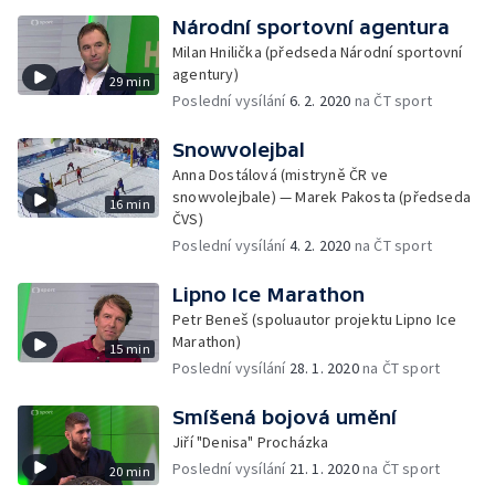
Národní sportovní agentura
Milan Hnilička (předseda Národní sportovní
agentury)
29 min
Poslední vysílání
6. 2. 2020
na ČT sport
Snowvolejbal
Anna Dostálová (mistryně ČR ve
snowvolejbale) — Marek Pakosta (předseda
16 min
ČVS)
Poslední vysílání
4. 2. 2020
na ČT sport
Lipno Ice Marathon
Petr Beneš (spoluautor projektu Lipno Ice
Marathon)
15 min
Poslední vysílání
28. 1. 2020
na ČT sport
Smíšená bojová umění
Jiří "Denisa" Procházka
Poslední vysílání
21. 1. 2020
na ČT sport
20 min