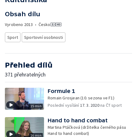
Obsah dílu
Vyrobeno
2013
•
Česko
Sport
Sportovní osobnosti
Přehled dílů
371 přehratelných
Formule 1
Romain Grosjean (10. sezona ve F1)
Poslední vysílání
17. 3. 2020
na ČT sport
15 min
Hand to hand combat
Martina Ptáčková (držitelka černého pásu
Hand to hand combat)
16 min