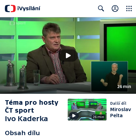
Close
Search
26 min
Téma pro hosty
Další díl
ČT sport
Miroslav
Pelta
Ivo Kaderka
26 min
Obsah dílu