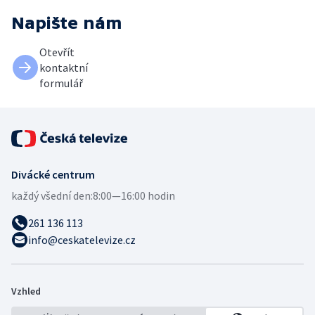
Napište nám
Otevřít
kontaktní
formulář
Divácké centrum
každý všední den:
8:00—16:00 hodin
261 136 113
info@ceskatelevize.cz
Vzhled