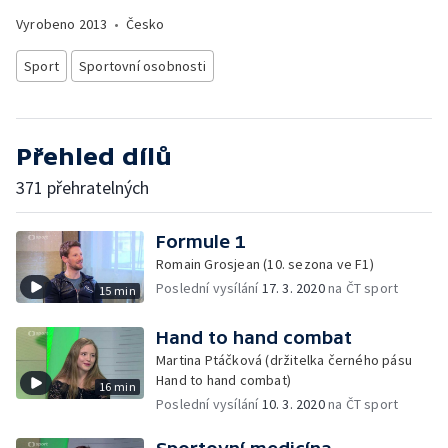
Vyrobeno
2013
•
Česko
Sport
Sportovní osobnosti
Přehled dílů
371 přehratelných
Formule 1
Romain Grosjean (10. sezona ve F1)
Poslední vysílání
17. 3. 2020
na ČT sport
15 min
Hand to hand combat
Martina Ptáčková (držitelka černého pásu
Hand to hand combat)
16 min
Poslední vysílání
10. 3. 2020
na ČT sport