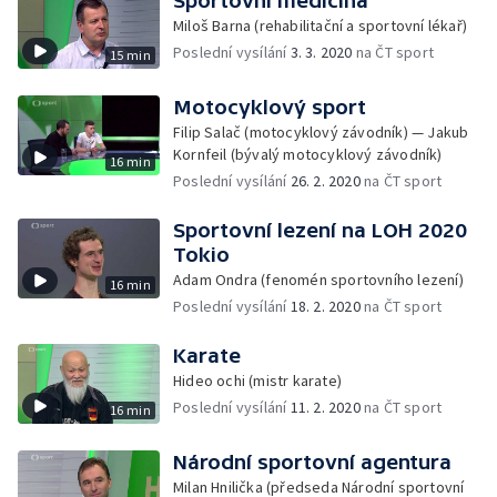
Sportovní medicína
Miloš Barna (rehabilitační a sportovní lékař)
Poslední vysílání
3. 3. 2020
na ČT sport
15 min
Motocyklový sport
Filip Salač (motocyklový závodník) — Jakub
Kornfeil (bývalý motocyklový závodník)
16 min
Poslední vysílání
26. 2. 2020
na ČT sport
Sportovní lezení na LOH 2020
Tokio
Adam Ondra (fenomén sportovního lezení)
16 min
Poslední vysílání
18. 2. 2020
na ČT sport
Karate
Hideo ochi (mistr karate)
Poslední vysílání
11. 2. 2020
na ČT sport
16 min
Národní sportovní agentura
Milan Hnilička (předseda Národní sportovní