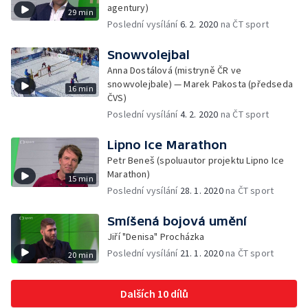
agentury)
29 min
Poslední vysílání
6. 2. 2020
na ČT sport
Snowvolejbal
Anna Dostálová (mistryně ČR ve
snowvolejbale) — Marek Pakosta (předseda
16 min
ČVS)
Poslední vysílání
4. 2. 2020
na ČT sport
Lipno Ice Marathon
Petr Beneš (spoluautor projektu Lipno Ice
Marathon)
15 min
Poslední vysílání
28. 1. 2020
na ČT sport
Smíšená bojová umění
Jiří "Denisa" Procházka
Poslední vysílání
21. 1. 2020
na ČT sport
20 min
Dalších 10 dílů