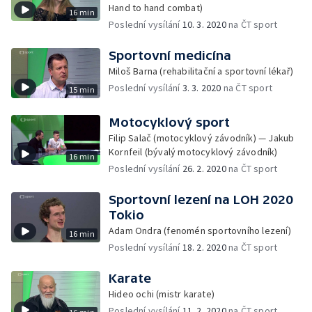
Hand to hand combat)
16 min
Poslední vysílání
10. 3. 2020
na ČT sport
Sportovní medicína
Miloš Barna (rehabilitační a sportovní lékař)
Poslední vysílání
3. 3. 2020
na ČT sport
15 min
Motocyklový sport
Filip Salač (motocyklový závodník) — Jakub
Kornfeil (bývalý motocyklový závodník)
16 min
Poslední vysílání
26. 2. 2020
na ČT sport
Sportovní lezení na LOH 2020
Tokio
Adam Ondra (fenomén sportovního lezení)
16 min
Poslední vysílání
18. 2. 2020
na ČT sport
Karate
Hideo ochi (mistr karate)
Poslední vysílání
11. 2. 2020
na ČT sport