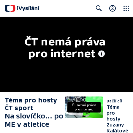
Close
Search
ČT nemá práva 
pro internet
Téma pro hosty
Další díl
ČT nemá práva
ČT sport
Téma
pro internet
pro
Na slovíčko... po
hosty
ME v atletice
Zuzany
Kalátové