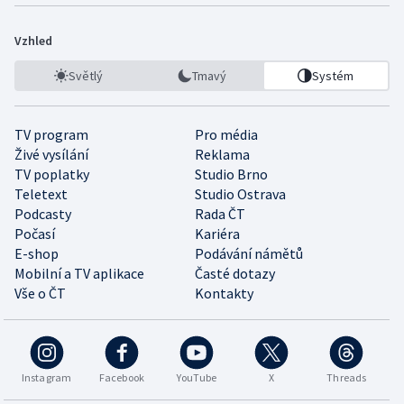
Vzhled
Světlý
Tmavý
Systém
TV program
Pro média
Živé vysílání
Reklama
TV poplatky
Studio Brno
Teletext
Studio Ostrava
Podcasty
Rada ČT
Počasí
Kariéra
E-shop
Podávání námětů
Mobilní a TV aplikace
Časté dotazy
Vše o ČT
Kontakty
Instagram
Facebook
YouTube
X
Threads