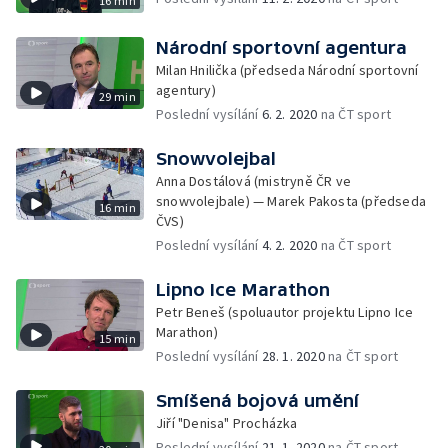
16 min
Národní sportovní agentura
Milan Hnilička (předseda Národní sportovní
agentury)
29 min
Poslední vysílání
6. 2. 2020
na ČT sport
Snowvolejbal
Anna Dostálová (mistryně ČR ve
snowvolejbale) — Marek Pakosta (předseda
16 min
ČVS)
Poslední vysílání
4. 2. 2020
na ČT sport
Lipno Ice Marathon
Petr Beneš (spoluautor projektu Lipno Ice
Marathon)
15 min
Poslední vysílání
28. 1. 2020
na ČT sport
Smíšená bojová umění
Jiří "Denisa" Procházka
Poslední vysílání
21. 1. 2020
na ČT sport