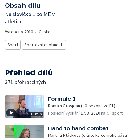
Obsah dílu
Na slovíčko... po ME v
atletice
Vyrobeno
2010
•
Česko
Sport
Sportovní osobnosti
Přehled dílů
371 přehratelných
Formule 1
Romain Grosjean (10. sezona ve F1)
Poslední vysílání
17. 3. 2020
na ČT sport
15 min
Hand to hand combat
Martina Ptáčková (držitelka černého pásu