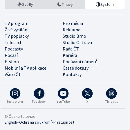
Světlý
Tmavý
Systém
TV program
Pro média
Živé vysílání
Reklama
TV poplatky
Studio Brno
Teletext
Studio Ostrava
Podcasty
Rada ČT
Počasí
Kariéra
E-shop
Podávání námětů
Mobilní a TV aplikace
Časté dotazy
Vše o ČT
Kontakty
Instagram
Facebook
YouTube
X
Threads
© Česká televize
•
•
English
Ochrana soukromí
Přístupnost