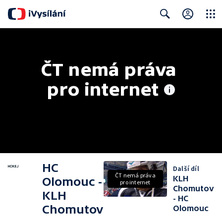
Close
Search
ČT nemá práva 
pro internet
HC
Další díl
ČT nemá práva
KLH
Olomouc -
pro internet
Chomutov
KLH
- HC
Chomutov
Olomouc