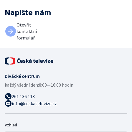
Napište nám
Otevřít
kontaktní
formulář
Divácké centrum
každý všední den:
8:00—16:00 hodin
261 136 113
info@ceskatelevize.cz
Vzhled