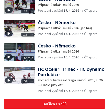
Přípravné utkání mužů 2026
Poslední vysílání
17. 4. 2026
na ČT sport
122 min
Česko - Německo
Přípravné utkání mužů 2026 (jen hra)
Poslední vysílání
17. 4. 2026
na ČT sport
112 min
Česko - Německo
Přípravné utkání mužů 2026
Poslední vysílání
16. 4. 2026
na ČT sport
162 min
HC Oceláři Třinec - HC Dynamo
Pardubice
Komerční banka extraliga juniorů 2025/2026
153 min
— Finále play off
Poslední vysílání
16. 4. 2026
na ČT sport
Dalších 10 dílů