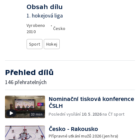
Obsah dílu
1. hokejová liga
Vyrobeno
•
Česko
2010
Sport
Hokej
Přehled dílů
146 přehratelných
Nominační tisková konference
ČSLH
Poslední vysílání
10. 5. 2026
na ČT sport
33 min
Česko - Rakousko
Přípravné utkání mužů 2026 (jen hra)