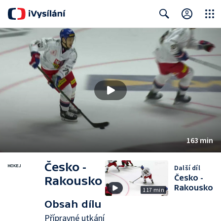
Close
Search
163 min
Česko -
Další díl
Česko -
Rakousko
Rakousko
117 min
Obsah dílu
Přípravné utkání