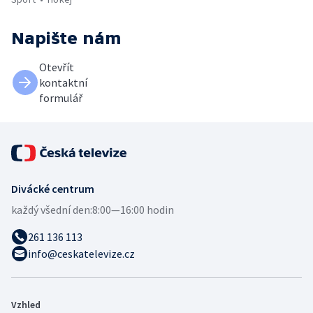
Napište nám
Otevřít
kontaktní
formulář
Divácké centrum
každý všední den:
8:00—16:00 hodin
261 136 113
info@ceskatelevize.cz
Vzhled