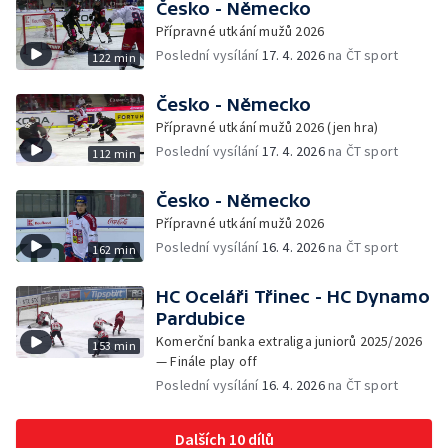
Česko - Německo
Přípravné utkání mužů 2026
Poslední vysílání
17. 4. 2026
na ČT sport
122 min
Česko - Německo
Přípravné utkání mužů 2026 (jen hra)
Poslední vysílání
17. 4. 2026
na ČT sport
112 min
Česko - Německo
Přípravné utkání mužů 2026
Poslední vysílání
16. 4. 2026
na ČT sport
162 min
HC Oceláři Třinec - HC Dynamo
Pardubice
Komerční banka extraliga juniorů 2025/2026
153 min
— Finále play off
Poslední vysílání
16. 4. 2026
na ČT sport
Dalších 10 dílů