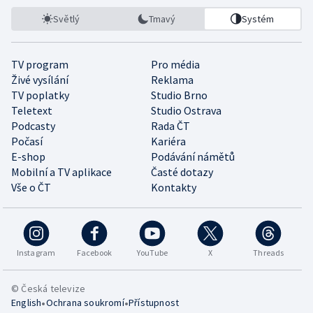
Světlý
Tmavý
Systém
TV program
Pro média
Živé vysílání
Reklama
TV poplatky
Studio Brno
Teletext
Studio Ostrava
Podcasty
Rada ČT
Počasí
Kariéra
E-shop
Podávání námětů
Mobilní a TV aplikace
Časté dotazy
Vše o ČT
Kontakty
Instagram
Facebook
YouTube
X
Threads
© Česká televize
•
•
English
Ochrana soukromí
Přístupnost