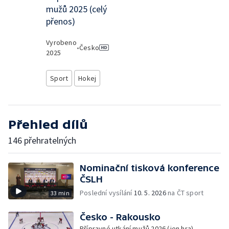
mužů 2025 (celý
přenos)
Vyrobeno
•
Česko
2025
Sport
Hokej
Přehled dílů
146 přehratelných
Nominační tisková konference
ČSLH
Poslední vysílání
10. 5. 2026
na ČT sport
33 min
Česko - Rakousko
Přípravné utkání mužů 2026 (jen hra)