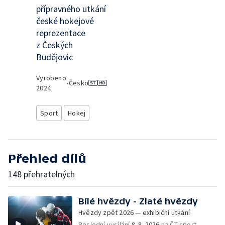
přípravného utkání
české hokejové
reprezentace
z Českých
Budějovic
Vyrobeno
•
Česko
2024
Sport
Hokej
Přehled dílů
148 přehratelných
Bílé hvězdy - Zlaté hvězdy
Hvězdy zpět 2026 — exhibiční utkání
Poslední vysílání
8. 8. 2026
na ČT sport