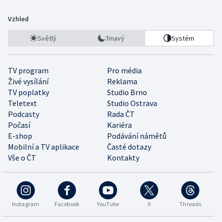
Vzhled
Světlý
Tmavý
Systém
TV program
Pro média
Živé vysílání
Reklama
TV poplatky
Studio Brno
Teletext
Studio Ostrava
Podcasty
Rada ČT
Počasí
Kariéra
E-shop
Podávání námětů
Mobilní a TV aplikace
Časté dotazy
Vše o ČT
Kontakty
Instagram
Facebook
YouTube
X
Threads