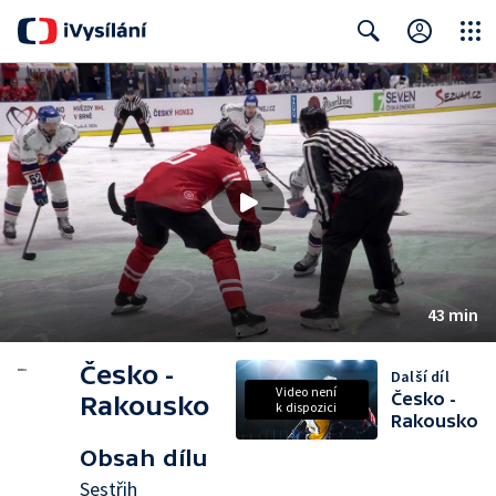
Close
Search
43 min
Česko -
Další díl
Video není
Česko -
Rakousko
k dispozici
Rakousko
Obsah dílu
Sestřih