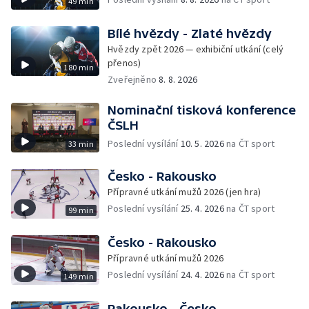
49 min
Bílé hvězdy - Zlaté hvězdy
Hvězdy zpět 2026 — exhibiční utkání (celý
přenos)
180 min
Zveřejněno
8. 8. 2026
Nominační tisková konference
ČSLH
Poslední vysílání
10. 5. 2026
na ČT sport
33 min
Česko - Rakousko
Přípravné utkání mužů 2026 (jen hra)
Poslední vysílání
25. 4. 2026
na ČT sport
99 min
Česko - Rakousko
Přípravné utkání mužů 2026
Poslední vysílání
24. 4. 2026
na ČT sport
149 min
Rakousko - Česko