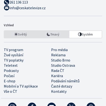
261 136 113
info@ceskatelevize.cz
Vzhled
Světlý
Tmavý
Systém
TV program
Pro média
Živé vysílání
Reklama
TV poplatky
Studio Brno
Teletext
Studio Ostrava
Podcasty
Rada ČT
Počasí
Kariéra
E-shop
Podávání námětů
Mobilní a TV aplikace
Časté dotazy
Vše o ČT
Kontakty