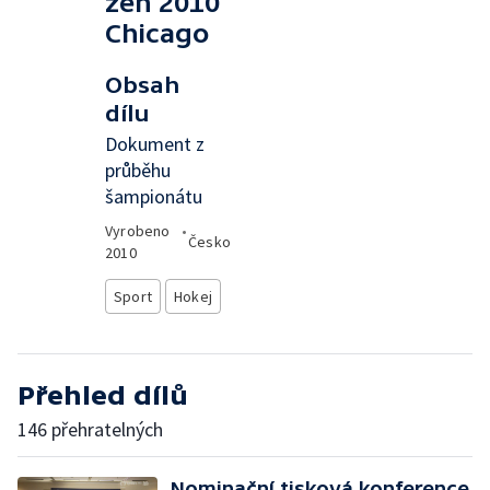
žen 2010
Chicago
Obsah
dílu
Dokument z
průběhu
šampionátu
Vyrobeno
•
Česko
2010
Sport
Hokej
Přehled dílů
146 přehratelných
Nominační tisková konference