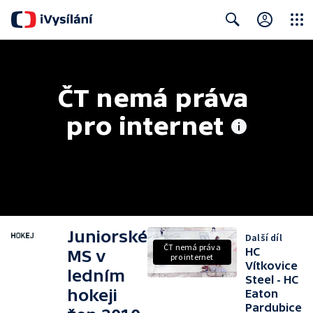
Close
Search
ČT nemá práva 
pro internet
Juniorské
Další díl
ČT nemá práva
HC
MS v
pro internet
Vítkovice
ledním
Steel - HC
hokeji
Eaton
Pardubice