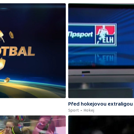
Před hokejovou extraligou
Sport
Hokej