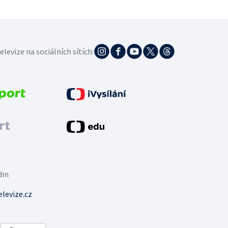
elevize na sociálních sítích:
din
levize.cz