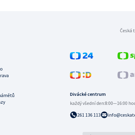
Česká t
no
trava
Divácké centrum
námětů
azy
každý všední den:
8:00—16:00 ho
261 136 113
info@ceskate