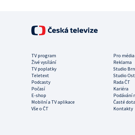
TV program
Pro média
Živé vysílání
Reklama
TV poplatky
Studio Br
Teletext
Studio Os
Podcasty
Rada ČT
Počasí
Kariéra
E-shop
Podávání 
Mobilní a TV aplikace
Časté dot
Vše o ČT
Kontakty