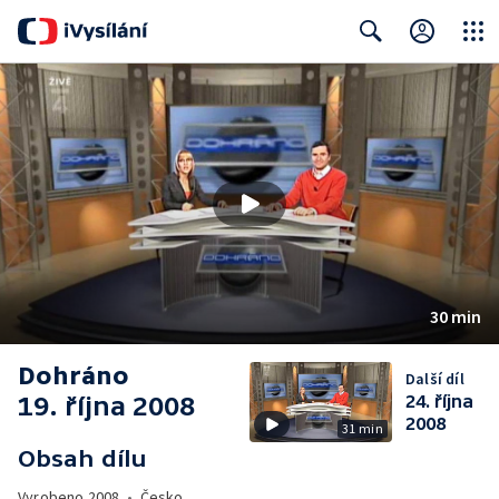
Close
Search
30 min
Dohráno
Další díl
19. října 2008
24. října
2008
31 min
Obsah dílu
Vyrobeno
2008
•
Česko