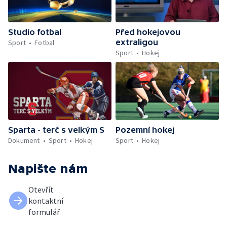
Studio fotbal
Před hokejovou
extraligou
Sport
Fotbal
Sport
Hokej
Sparta - terč s velkým S
Pozemní hokej
Dokument
Sport
Hokej
Sport
Hokej
Napište nám
Otevřít
kontaktní
formulář