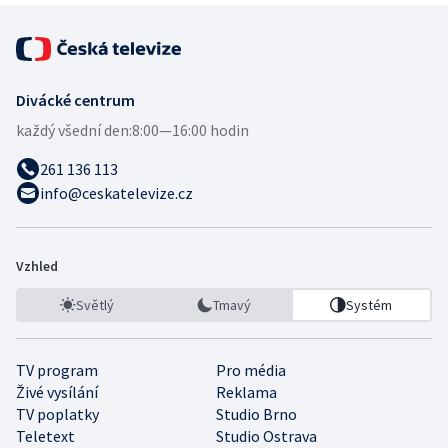
Divácké centrum
každý všední den:
8:00—16:00 hodin
261 136 113
info@ceskatelevize.cz
Vzhled
Světlý
Tmavý
Systém
TV program
Pro média
Živé vysílání
Reklama
TV poplatky
Studio Brno
Teletext
Studio Ostrava