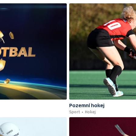
Pozemní hokej
Sport
Hokej