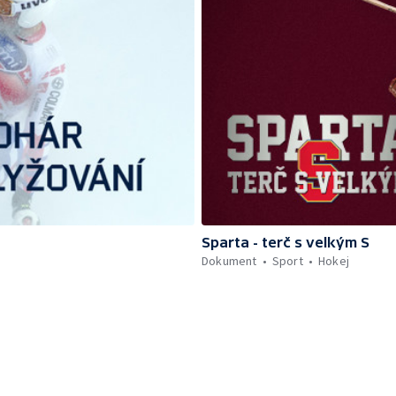
Sparta - terč s velkým S
Dokument
Sport
Hokej