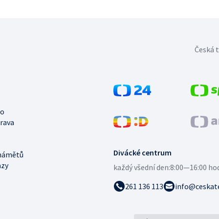
Česká t
no
trava
Divácké centrum
námětů
azy
každý všední den:
8:00—16:00 ho
261 136 113
info@ceskate