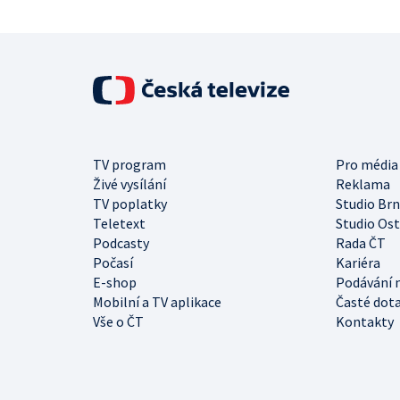
TV program
Pro média
Živé vysílání
Reklama
TV poplatky
Studio Br
Teletext
Studio Os
Podcasty
Rada ČT
Počasí
Kariéra
E-shop
Podávání 
Mobilní a TV aplikace
Časté dot
Vše o ČT
Kontakty