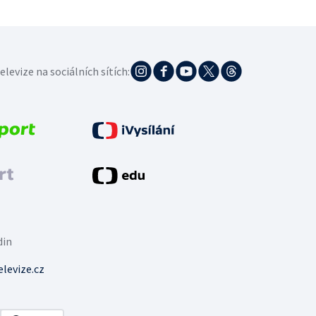
elevize na sociálních sítích:
din
levize.cz