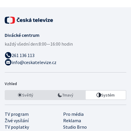
Divácké centrum
každý všední den:
8:00—16:00 hodin
261 136 113
info@ceskatelevize.cz
Vzhled
Světlý
Tmavý
Systém
TV program
Pro média
Živé vysílání
Reklama
TV poplatky
Studio Brno