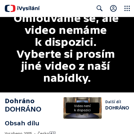
Omlouváme se, ale 
Close
Search
video nemáme 
k dispozici. 
Vyberte si prosím 
jiné video z naší 
nabídky.
Dohráno
Další díl
Video není
DOHRÁNO
DOHRÁNO
k dispozici
Obsah dílu
Vyrobeno
2005
•
Česko