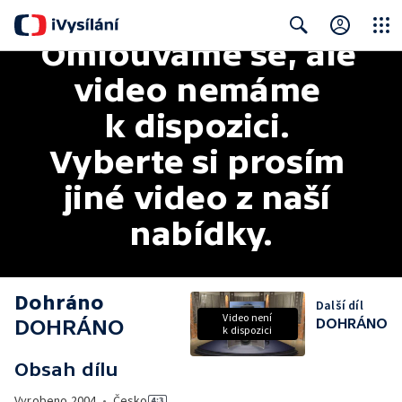
Omlouváme se, ale 
Close
Search
video nemáme 
k dispozici. 
Vyberte si prosím 
jiné video z naší 
nabídky.
Dohráno
Další díl
Video není
DOHRÁNO
DOHRÁNO
k dispozici
Obsah dílu
Vyrobeno
2004
•
Česko