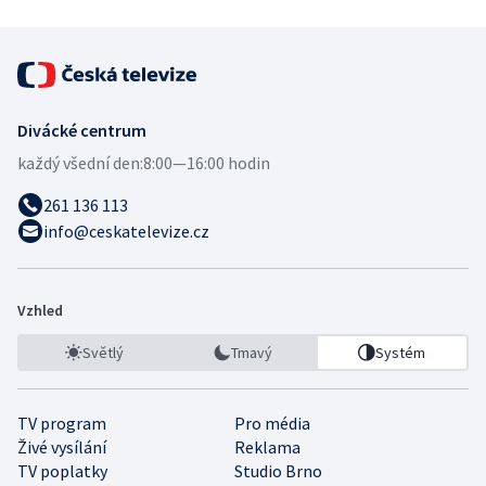
Divácké centrum
každý všední den:
8:00—16:00 hodin
261 136 113
info@ceskatelevize.cz
Vzhled
Světlý
Tmavý
Systém
TV program
Pro média
Živé vysílání
Reklama
TV poplatky
Studio Brno