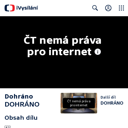
Close
Search
ČT nemá práva 
pro internet
Dohráno
Další díl
ČT nemá práva
DOHRÁNO
DOHRÁNO
pro internet
Obsah dílu