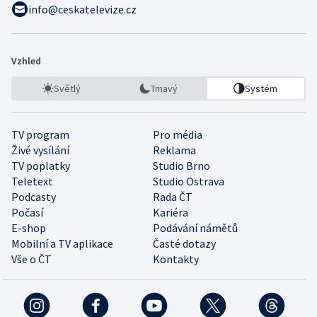
info@ceskatelevize.cz
Vzhled
Světlý
Tmavý
Systém
TV program
Pro média
Živé vysílání
Reklama
TV poplatky
Studio Brno
Teletext
Studio Ostrava
Podcasty
Rada ČT
Počasí
Kariéra
E-shop
Podávání námětů
Mobilní a TV aplikace
Časté dotazy
Vše o ČT
Kontakty