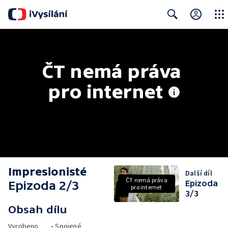
Close
Search
ČT nemá práva 
pro internet
Impresionisté
Další díl
ČT nemá práva
Epizoda 2/3
Epizoda
pro internet
3/3
Obsah dílu
Vyrobeno
•
Spojené