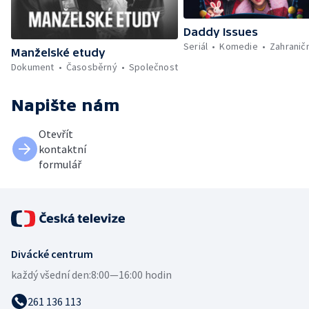
Daddy Issues
Seriál
Komedie
Zahraničn
Manželské etudy
Dokument
Časosběrný
Společnost
Napište nám
Otevřít
kontaktní
formulář
Divácké centrum
každý všední den:
8:00—16:00 hodin
261 136 113