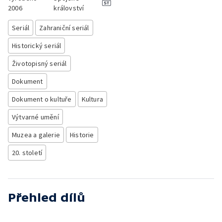
2006
království
Seriál
Zahraniční seriál
Historický seriál
Životopisný seriál
Dokument
Dokument o kultuře
Kultura
Výtvarné umění
Muzea a galerie
Historie
20. století
Přehled dílů