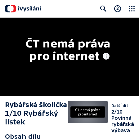
Close
Search
ČT nemá práva 
pro internet
Rybářská školička
Další díl
ČT nemá práva
1/10 Rybářský
2/10
pro internet
Povinná
lístek
rybářská
výbava
Obsah dílu