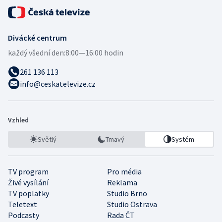
Divácké centrum
každý všední den:
8:00—16:00 hodin
261 136 113
info@ceskatelevize.cz
Vzhled
Světlý
Tmavý
Systém
TV program
Pro média
Živé vysílání
Reklama
TV poplatky
Studio Brno
Teletext
Studio Ostrava
Podcasty
Rada ČT