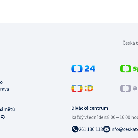
Česká t
no
trava
Divácké centrum
námětů
azy
každý všední den:
8:00—16:00 ho
261 136 113
info@ceskate