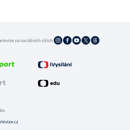
elevize na sociálních sítích:
din
levize.cz