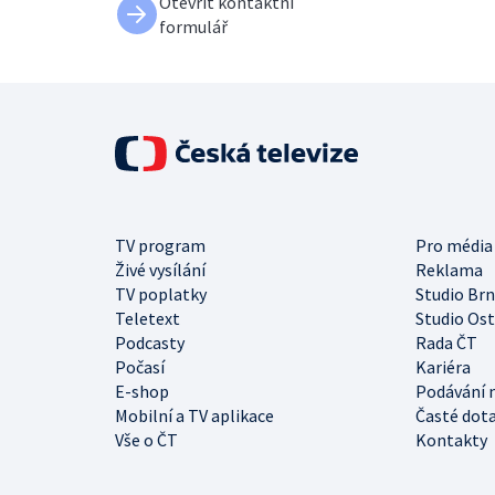
Otevřít kontaktní
formulář
TV program
Pro média
Živé vysílání
Reklama
TV poplatky
Studio Br
Teletext
Studio Os
Podcasty
Rada ČT
Počasí
Kariéra
E-shop
Podávání 
Mobilní a TV aplikace
Časté dot
Vše o ČT
Kontakty