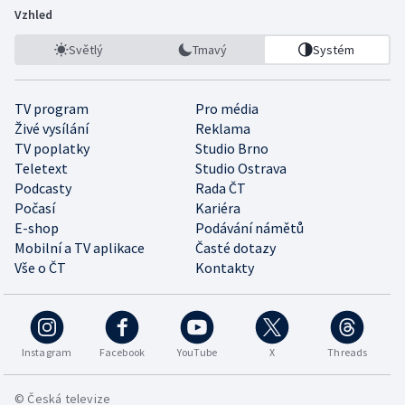
Vzhled
Světlý
Tmavý
Systém
TV program
Pro média
Živé vysílání
Reklama
TV poplatky
Studio Brno
Teletext
Studio Ostrava
Podcasty
Rada ČT
Počasí
Kariéra
E-shop
Podávání námětů
Mobilní a TV aplikace
Časté dotazy
Vše o ČT
Kontakty
Instagram
Facebook
YouTube
X
Threads
© Česká televize