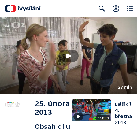
Close
Search
27 min
25. února
Další díl
4.
2013
března
27 min
2013
Obsah dílu