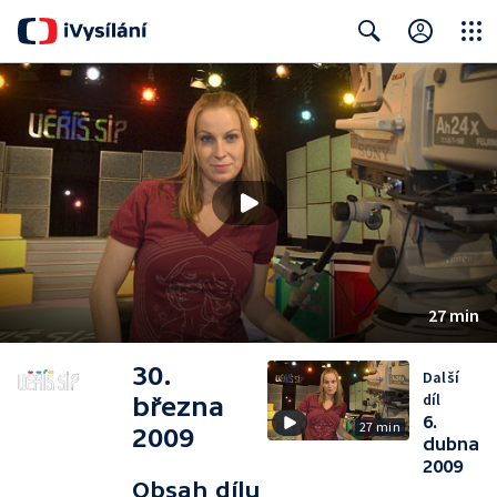
Close
Search
27 min
30.
Další
díl
března
6.
27 min
2009
dubna
2009
Obsah dílu