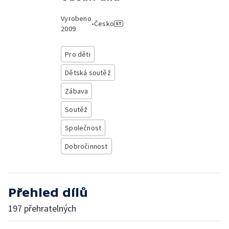
Vyrobeno
•
Česko
2009
Pro děti
Dětská soutěž
Zábava
Soutěž
Společnost
Dobročinnost
Přehled dílů
197 přehratelných