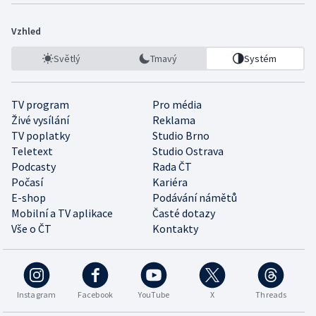
Vzhled
Světlý
Tmavý
Systém
TV program
Pro média
Živé vysílání
Reklama
TV poplatky
Studio Brno
Teletext
Studio Ostrava
Podcasty
Rada ČT
Počasí
Kariéra
E-shop
Podávání námětů
Mobilní a TV aplikace
Časté dotazy
Vše o ČT
Kontakty
Instagram
Facebook
YouTube
X
Threads