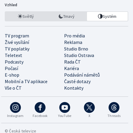
Vzhled
Světlý
Tmavý
Systém
TV program
Pro média
Živé vysílání
Reklama
TV poplatky
Studio Brno
Teletext
Studio Ostrava
Podcasty
Rada ČT
Počasí
Kariéra
E-shop
Podávání námětů
Mobilní a TV aplikace
Časté dotazy
Vše o ČT
Kontakty
Instagram
Facebook
YouTube
X
Threads
© Česká televize