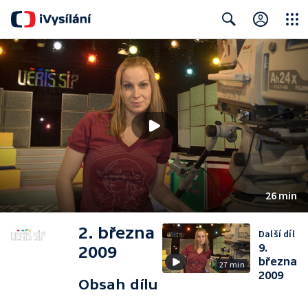
Close
Search
26 min
2. března
Další díl
9.
2009
března
27 min
2009
Obsah dílu