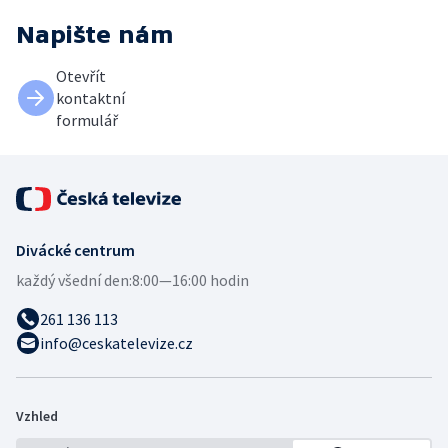
Napište nám
Otevřít
kontaktní
formulář
Divácké centrum
každý všední den:
8:00—16:00 hodin
261 136 113
info@ceskatelevize.cz
Vzhled