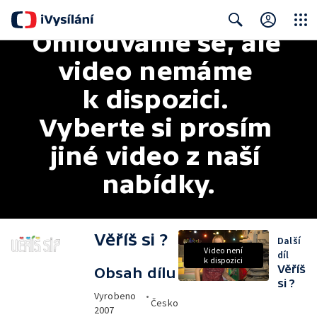
Omlouváme se, ale 
Close
Search
video nemáme 
k dispozici. 
Vyberte si prosím 
jiné video z naší 
nabídky.
Věříš si ?
Další
Video není
díl
k dispozici
Věříš
Obsah dílu
si ?
Vyrobeno
•
Česko
2007