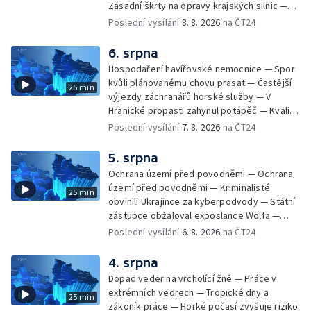
Zásadní škrty na opravy krajských silnic —
Zásadní škrty na opravy krajských silnic —
Poslední vysílání
8. 8. 2026
na ČT24
Památky hlásí návštěvnost jako před
covidem — Úhyny ryb kvůli vysokým
6. srpna
teplotám — Problémy se zásobování vodou
Hospodaření havířovské nemocnice — Spor
v MS kraji nehrozí — testováním na
kvůli plánovanému chovu prasat — Častější
25 min
západonilskou horečku — Den židovských
výjezdy záchranářů horské služby — V
památek
Hranické propasti zahynul potápěč — Kvalita
vody ke koupání — Zavlažování zeleniny v
Poslední vysílání
7. 8. 2026
na ČT24
suchém počasí — Táborníci v horku —
Kempování v horkém počasí — Výběr ze
5. srpna
sociálních sítí Události Ostrava — Zkoumání
Ochrana území před povodněmi — Ochrana
horka na zastávkách MHD — Promítání filmu
území před povodněmi — Kriminalisté
25 min
Odyssea z 35 mm pásu
obvinili Ukrajince za kyberpodvody — Státní
zástupce obžaloval exposlance Wolfa —
Péče o hospodářská zvířata ve vedrech —
Poslední vysílání
6. 8. 2026
na ČT24
Opět padaly teplotní rekordy — Stěhování
depozitu Vlastivědného muzea Olomouc —
4. srpna
Zakládání nových dětských skupin — Výběr
Dopad veder na vrcholící žně — Práce v
ze sociálních sítí Události Ostrava — Tresty
extrémních vedrech — Tropické dny a
25 min
pro fotbalisty za korupci — Po stopách
zákoník práce — Horké počasí zvyšuje riziko