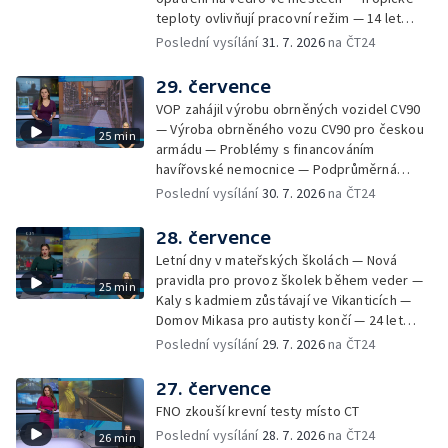
požáru škol v Českém Těšíně — Výstava
teploty ovlivňují pracovní režim — 14 let
Sladké vzpomínky Opavska
vězení za vraždu ženy ve Staříči/ —
Poslední vysílání
31. 7. 2026
na ČT24
Zhoršená kvalita vody v Bašce a Brušperku
— Podvodník připravil 17 lidí o 4 miliony —
29. července
DPO pořídí 70 nových elektrobusů — V
VOP zahájil výrobu obrněných vozidel CV90
Olomouci přibude 20 elektrobusů —
— Výroba obrněného vozu CV90 pro českou
25 min
Mistryně světa Kneblová zpět v Olomouci —
armádu — Problémy s financováním
Mobilní kurníky pomáhají s kvalitou půdy —
havířovské nemocnice — Podprůměrná
Výběr ze sociálních sítí ČT — Nové varhany v
návštěvnost koupališť v červenci — Do
Poslední vysílání
30. 7. 2026
na ČT24
Rudě u Rýmařova
Česka se vracejí tropické teploty —
Nedostatek krve v transfuzních stanicích —
28. července
Spor kvůli novému chodníku na Keprník —
Letní dny v mateřských školách — Nová
Olomoucké shakespearovské léto
pravidla pro provoz školek během veder —
25 min
Kaly s kadmiem zůstávají ve Vikanticích —
Domov Mikasa pro autisty končí — 24 let
vězení za zapálení ženy — Kybernetický
Poslední vysílání
29. 7. 2026
na ČT24
útok na šumperskou radnici — Pěvecký sbor
Gorol se chystá na festival — Nová
27. července
cyklostezka až na Slovensko — AI pomáhá
FNO zkouší krevní testy místo CT
při endoskopii — Výběr ze sociálních sítí ČT
Poslední vysílání
28. 7. 2026
na ČT24
26 min
— Zemřela baletka Vlasta Pavelcová —