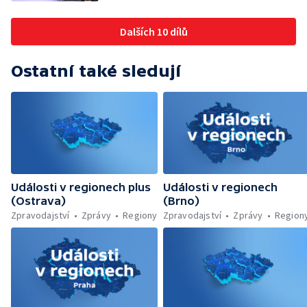
Budoucnost vily Johanna Hückela v Novém
Jičíně
Dalších 10 dílů
Ostatní také sledují
Události v regionech plus
Události v regionech
(Ostrava)
(Brno)
Zpravodajství
Zprávy
Regiony
Zpravodajství
Zprávy
Region