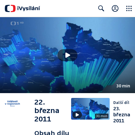
Close
Search
30 min
22.
Další díl
23.
března
března
31 min
2011
2011
Obsah dílu