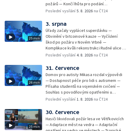
Gebharda Blüchera
požárů — Končí lhůta pro podání
kandidátních listin — Končí lhůta pro podání
Poslední vysílání
5. 8. 2026
na ČT24
kandidátních listin — Vrchní soud zrušil
rozsudek v lihové kauze — Výročí
3. srpna
zavraždění Václava III. v Olomouci — Těžba
Úřady začaly vyplácet superdávku —
unikátní rašeliny pro lázně v Karlově
Obvinění v bitcoinové kauze — Vyčíslení
25 min
Studánce — Výběr ze sociálních sítí ČT —
škod po požáru v Novém Vrbně —
Nový program pro léčbu obezity —
Komplikace kvůli rekonstrukci Rudné ulice —
Olomoucké (nejen) shakespearovské léto
Nárůst zájmu o klimatizace — Výluka vlaků
Poslední vysílání
4. 8. 2026
na ČT24
mezi Jeseníkem a Krnovem —
Protipovodňová opatření v Troubkách —
31. července
Zájem o bydlení na vysokoškolskýc kolejích
Domov pro autisty Mikasa rozdal výpovědi
— Vrcholí sklizeň levandulí
— Dostupnost péče pro lidi s autismem —
26 min
Přísaha studentů na vojenském cvičení —
Souhlas s povodňovými opatřeními u
Troubek — Opravy Rudné omezí dopravu —
Poslední vysílání
1. 8. 2026
na ČT24
Dopady horka na lidské zdraví — Předpověď
počasí na následující dny — Vedra táhnou na
30. července
chladnější místa — Hasiči lokalizovali požár
Hasiči likvidovali požár lesa ve Větřkovicích
lesa na Opavsku — Požáry zemědělské
— Adaptace měst na vedra — Adaptační
25 min
techniky na Olomoucku — Dva roky od
opatření na vedro ve městech — Tropické