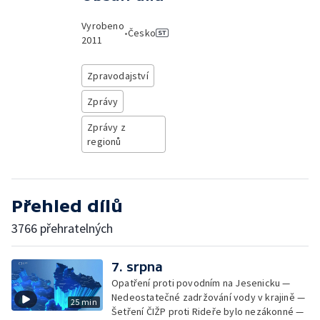
Vyrobeno
•
Česko
2011
Zpravodajství
Zprávy
Zprávy z
regionů
Přehled dílů
3766 přehratelných
7. srpna
Opatření proti povodním na Jesenicku —
Nedeostatečné zadržování vody v krajině —
25 min
Šetření ČIŽP proti Rideře bylo nezákonné —