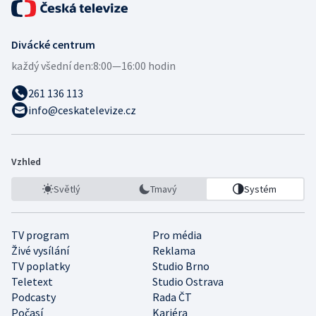
Divácké centrum
každý všední den:
8:00—16:00 hodin
261 136 113
info@ceskatelevize.cz
Vzhled
Světlý
Tmavý
Systém
TV program
Pro média
Živé vysílání
Reklama
TV poplatky
Studio Brno
Teletext
Studio Ostrava
Podcasty
Rada ČT
Počasí
Kariéra